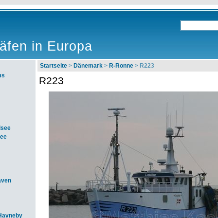
äfen in Europa
Startseite
>
Dänemark
>
R-Ronne
> R223
ms
R223
dsee
see
aven
Havneby