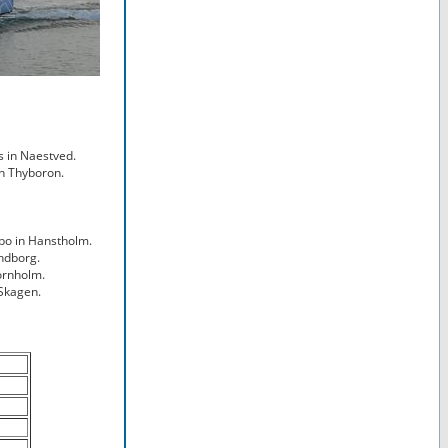
 in Naestved.
n Thyboron.
bo in Hanstholm.
undborg.
rnholm.
 Skagen.