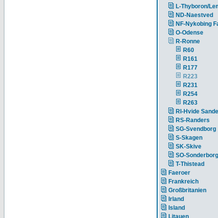
L-Thyboron/Le
ND-Naestved
NF-Nykobing Fa
O-Odense
R-Ronne
R60
R161
R177
R223
R231
R254
R263
RI-Hvide Sand
RS-Randers
SG-Svendborg
S-Skagen
SK-Skive
SO-Sonderbor
T-Thistead
Faeroer
Frankreich
Großbritanien
Irland
Island
Litauen