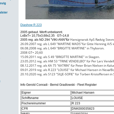
mvig
lster
Diashow R 223
2005 gebaut. Werft unbekannt.
LxBxT= 10,75x3,68x2,35 GT=14,8
Hansignarak ApS Rødvig Stevns
2005 reg. als ND 294 "VIKI-ANN"für
26.09.2007 reg. als L 649 "MARTINE MADS"für Gitte Henning A/S i
06.08.2008 reg. als L 649 "BRIGITTE MARTINE" in Thyboron.
2008 GT= 20,60
15.09.2011 reg. als S 49 "BRIGITTE MARTINE" in Skagen.
e
23.05.2012 reg. als HM 53 "TRINE VENDELBO" für Per Lars Vendel
08.12.2017 reg. als KA 75 "KATRIN" für Peter Brian Nielsen in Kal
09.01.2019 reg. als R 223 "LOUISE" für Michael Hansen in
Nexø/Bo
20.10.2020 reg. als S123 "SILJE-SOFIE" für Torben Kristoffersen in
g
Info Gerold Conradi - Bernd Gradlowski - Fleet Register
Eigner
Michael Hansen
Schiffsname
LOUISE
Fischereinummer
R 223
CFR
DNK000035823