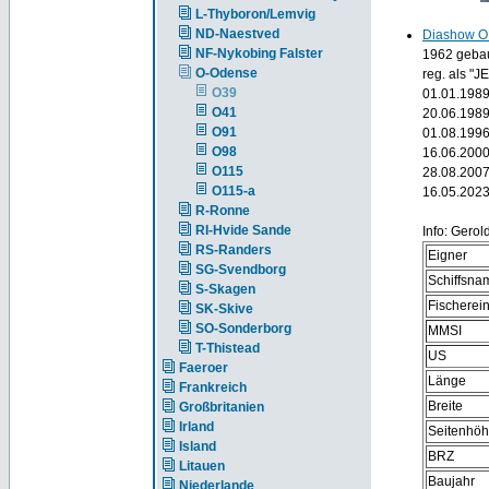
L-Thyboron/Lemvig
ND-Naestved
Diashow O
NF-Nykobing Falster
1962 gebau
O-Odense
reg. als "J
O39
01.01.1989
O41
20.06.1989
O91
01.08.1996
O98
16.06.2000
O115
28.08.2007
O115-a
16.05.2023
R-Ronne
RI-Hvide Sande
Info: Gero
RS-Randers
Eigner
SG-Svendborg
Schiffsna
S-Skagen
Fischere
SK-Skive
SO-Sonderborg
MMSI
T-Thistead
US
Faeroer
Länge
Frankreich
Breite
Großbritanien
Irland
Seitenhö
Island
BRZ
Litauen
Baujahr
Niederlande