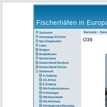
Fischerhäfen in Europ
Startseite
>
Däne
Startseite
Homepage EO-Ems
O39
Neu Eingelaufen
Links
Belgien
Buddelkutter
Bücherkiste
Deutschland Nordsee
Deutschland Ostsee
Dänemark
A-Aalborg
AS-Arhus
E-Esbjerg
FN-Frederikshaven
H-Helsingor
HM-Hanstholm
HG-Hirtshals
HV-Haderslev/Havneby