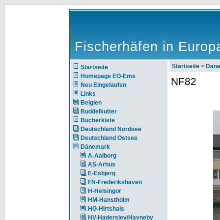
Fischerhäfen in Europ
Startseite
>
Dän
Startseite
Homepage EO-Ems
NF82
Neu Eingelaufen
Links
Belgien
Buddelkutter
Bücherkiste
Deutschland Nordsee
Deutschland Ostsee
Dänemark
A-Aalborg
AS-Arhus
E-Esbjerg
FN-Frederikshaven
H-Helsingor
HM-Hanstholm
HG-Hirtshals
HV-Haderslev/Havneby