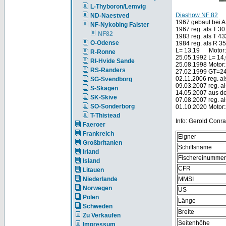
L-Thyboron/Lemvig
Diashow NF 82
ND-Naestved
1967 gebaut bei 
NF-Nykobing Falster
1967 reg. als T 30
NF82
1983 reg. als T 
O-Odense
1984 reg. als R 3
L= 13,19 Motor:
R-Ronne
25.05.1992 L= 14
RI-Hvide Sande
25.08.1998 Motor
RS-Randers
27.02.1999 GT=2
02.11.2006 reg. a
SG-Svendborg
09.03.2007 reg. a
S-Skagen
14.05.2007 aus d
SK-Skive
07.08.2007 reg. 
SO-Sonderborg
01.10.2020 Motor
T-Thistead
Info: Gerold Conra
Faeroer
Frankreich
Eigner
Großbritanien
Schiffsname
Irland
Fischereinummer
Island
CFR
Litauen
Niederlande
MMSI
Norwegen
US
Polen
Länge
Schweden
Breite
Zu Verkaufen
Seitenhöhe
Impressum