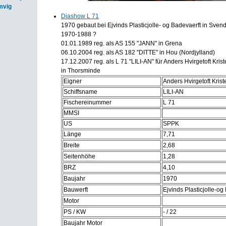
mvig
Diashow L 71
1970 gebaut bei Ejvinds Plasticjolle- og Badevaerft in Sven
1970-1988 ?
01.01.1989 reg. als AS 155 "JANN" in Grena
06.10.2004 reg. als AS 182 "DITTE" in Hou (Nordjylland)
17.12.2007 reg. als L 71 "LILI-AN" für Anders Hvirgetoft Kris
in Thorsminde
Eigner
Anders Hvirgetoft Kris
Schiffsname
LILI-AN
Fischereinummer
L 71
MMSI
US
SPPK
Länge
7,71
Breite
2,68
Seitenhöhe
1,28
BRZ
4,10
Baujahr
1970
Bauwerft
Ejvinds Plasticjolle-og
Motor
PS / KW
- / 22
Baujahr Motor