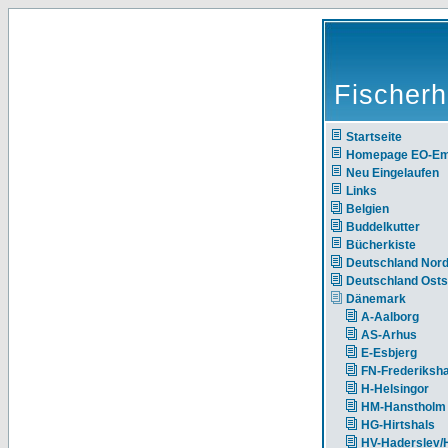
Fischerh
Startseite
Homepage EO-E
Neu Eingelaufen
Links
Belgien
Buddelkutter
Bücherkiste
Deutschland Nor
Deutschland Ost
Dänemark
A-Aalborg
AS-Arhus
E-Esbjerg
FN-Frederiksh
H-Helsingor
HM-Hanstholm
HG-Hirtshals
HV-Haderslev/