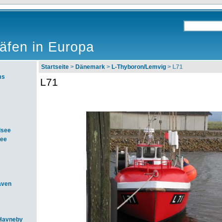
äfen in Europa
Startseite
>
Dänemark
>
L-Thyboron/Lemvig
> L71
ms
L71
dsee
see
aven
Havneby