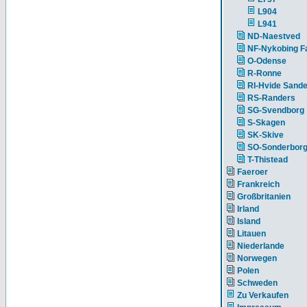
L904
L941
ND-Naestved
NF-Nykobing Fa
O-Odense
R-Ronne
RI-Hvide Sand
RS-Randers
SG-Svendborg
S-Skagen
SK-Skive
SO-Sonderbor
T-Thistead
Faeroer
Frankreich
Großbritanien
Irland
Island
Litauen
Niederlande
Norwegen
Polen
Schweden
Zu Verkaufen