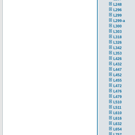
L248
L296
L299
L299-a
L300
L303
L318
L326
L342
L353
L426
L432
L447
L452
L455
L472
L476
L479
L510
L511
L610
L616
L632
L654
L757