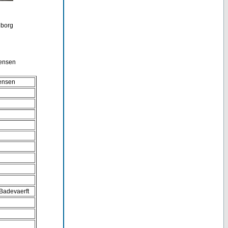
dborg
tensen
tensen
 Badevaerft