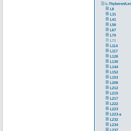
L-Thyboron/Le
L8
L31
L41
L56
L67
L70
L71
L114
L117
L126
L130
L144
L152
L153
L206
L212
L215
L217
L222
L223
L223-a
L232
L234
L237