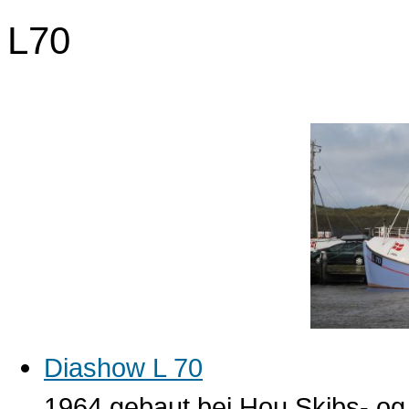
L70
Diashow L 70
1964 gebaut bei Hou Skibs- og