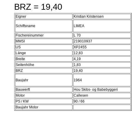
BRZ = 19,40
Eigner
Kristian Kristensen
Schiffsname
LIMEA
Fischereinummer
L 70
MMSI
219010937
US
XP2455
Länge
12,83
Breite
4,19
Seitenhöhe
1,83
BRZ
19,40
Baujahr
1964
Bauwerft
Hou Skibs- og Babebyggeri
Motor
Callesen
PS / KW
90 / 66
Baujahr Motor