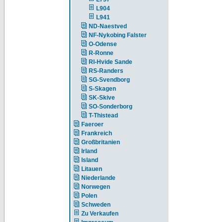
L904
L941
ND-Naestved
NF-Nykobing Falster
O-Odense
R-Ronne
RI-Hvide Sande
RS-Randers
SG-Svendborg
S-Skagen
SK-Skive
SO-Sonderborg
T-Thistead
Faeroer
Frankreich
Großbritanien
Irland
Island
Litauen
Niederlande
Norwegen
Polen
Schweden
Zu Verkaufen