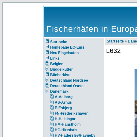
Fischerhäfen in Europ
Startseite
>
Däne
Startseite
Homepage EO-Ems
L632
Neu Eingelaufen
Links
Belgien
Buddelkutter
Bücherkiste
Deutschland Nordsee
Deutschland Ostsee
Dänemark
A-Aalborg
AS-Arhus
E-Esbjerg
FN-Frederikshaven
H-Helsingor
HM-Hanstholm
HG-Hirtshals
HV-Haderslev/Havneby