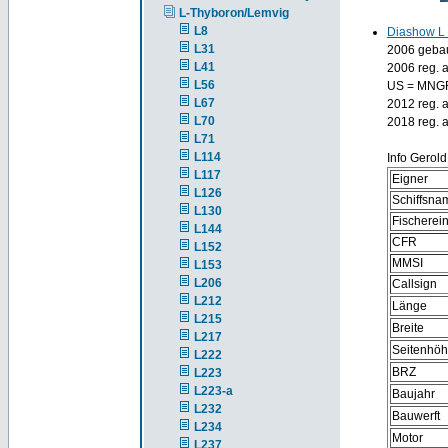
L-Thyboron/Lemvig
L8
Diashow L
L31
2006 gebau
L41
2006 reg. a
L56
US = MNG
L67
2012 reg. 
L70
2018 reg. 
L71
L114
Info Gerol
L117
Eigner
L126
Schiffsna
L130
Fischere
L144
CFR
L152
MMSI
L153
L206
Callsign
L212
Länge
L215
Breite
L217
Seitenhö
L222
BRZ
L223
L223-a
Baujahr
L232
Bauwerft
L234
Motor
L237