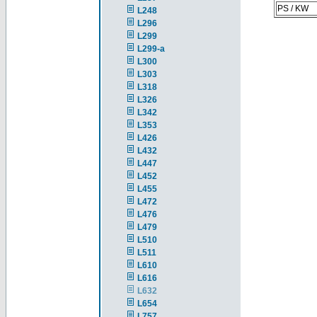
PS / KW
L248
L296
L299
L299-a
L300
L303
L318
L326
L342
L353
L426
L432
L447
L452
L455
L472
L476
L479
L510
L511
L610
L616
L632
L654
L757