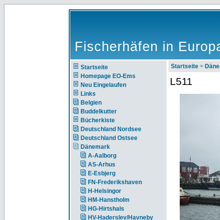
Fischerhäfen in Europ
Startseite
>
Däne
Startseite
Homepage EO-Ems
L511
Neu Eingelaufen
Links
Belgien
Buddelkutter
Bücherkiste
Deutschland Nordsee
Deutschland Ostsee
Dänemark
A-Aalborg
AS-Arhus
E-Esbjerg
FN-Frederikshaven
H-Helsingor
HM-Hanstholm
HG-Hirtshals
HV-Haderslev/Havneby