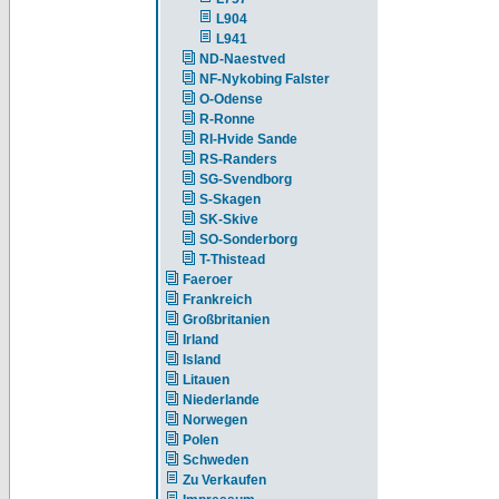
L904
L941
ND-Naestved
NF-Nykobing Falster
O-Odense
R-Ronne
RI-Hvide Sande
RS-Randers
SG-Svendborg
S-Skagen
SK-Skive
SO-Sonderborg
T-Thistead
Faeroer
Frankreich
Großbritanien
Irland
Island
Litauen
Niederlande
Norwegen
Polen
Schweden
Zu Verkaufen