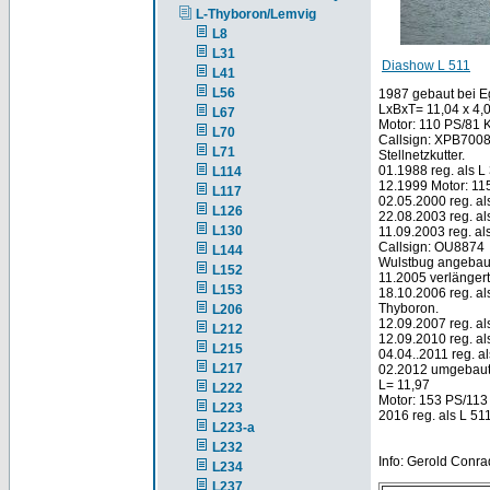
L-Thyboron/Lemvig
L8
L31
Diashow L 511
L41
L56
1987 gebaut bei E
LxBxT= 11,04 x 4,
L67
Motor: 110 PS/81
L70
Callsign: XPB700
L71
Stellnetzkutter.
01.1988 reg. als L
L114
12.1999 Motor: 1
L117
02.05.2000 reg. a
L126
22.08.2003 reg. a
L130
11.09.2003 reg. a
Callsign: OU8874
L144
Wulstbug angebau
L152
11.2005 verlänger
L153
18.10.2006 reg. al
Thyboron.
L206
12.09.2007 reg. a
L212
12.09.2010 reg. a
L215
04.04..2011 reg. a
L217
02.2012 umgebaut 
L= 11,97
L222
Motor: 153 PS/11
L223
2016 reg. als L 51
L223-a
L232
Info: Gerold Conra
L234
L237