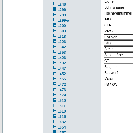
Eigner
L248
Schiffsname
L296
Fischereinummer
L299
IMO
L299-a
CFR
L300
L303
MMSI
L318
Callsign
L326
Länge
L342
Breite
L353
Seitenhöhe
L426
GT
L432
Baujahr
L447
Bauwerft
L452
Motor
L455
L472
PS / KW
L476
L479
L510
L511
L610
L616
L632
L654
L757