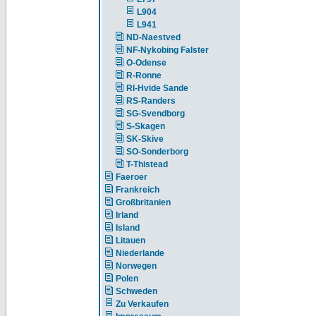
L904
L941
ND-Naestved
NF-Nykobing Falster
O-Odense
R-Ronne
RI-Hvide Sande
RS-Randers
SG-Svendborg
S-Skagen
SK-Skive
SO-Sonderborg
T-Thistead
Faeroer
Frankreich
Großbritanien
Irland
Island
Litauen
Niederlande
Norwegen
Polen
Schweden
Zu Verkaufen