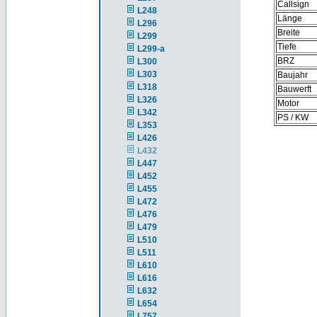
Callsign
L248
Länge
L296
Breite
L299
Tiefe
L299-a
BRZ
L300
L303
Baujahr
L318
Bauwerft
L326
Motor
L342
PS / KW
L353
L426
L432
L447
L452
L455
L472
L476
L479
L510
L511
L610
L616
L632
L654
L757