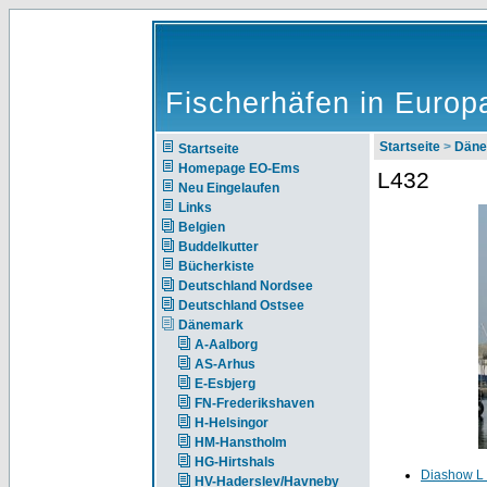
Fischerhäfen in Europ
Startseite
>
Däne
Startseite
Homepage EO-Ems
L432
Neu Eingelaufen
Links
Belgien
Buddelkutter
Bücherkiste
Deutschland Nordsee
Deutschland Ostsee
Dänemark
A-Aalborg
AS-Arhus
E-Esbjerg
FN-Frederikshaven
H-Helsingor
HM-Hanstholm
HG-Hirtshals
Diashow L
HV-Haderslev/Havneby