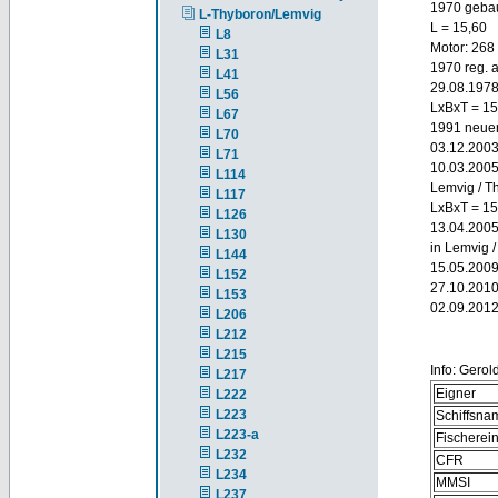
1970 gebaut
L-Thyboron/Lemvig
L = 15,60
L8
Motor: 268
L31
1970 reg. a
L41
29.08.1978
L56
LxBxT = 15
L67
1991 neuer
L70
03.12.2003
L71
10.03.2005
L114
Lemvig / T
L117
LxBxT = 15
L126
13.04.2005
L130
in Lemvig 
L144
15.05.2009 
L152
27.10.2010 
L153
02.09.201
L206
L212
L215
Info: Gero
L217
Eigner
L222
L223
Schiffsna
L223-a
Fischere
L232
CFR
L234
MMSI
L237