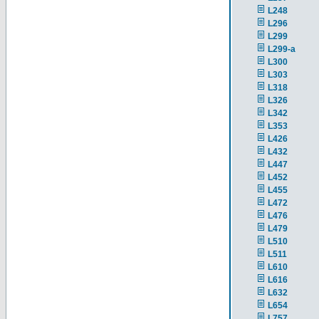
L248
L296
L299
L299-a
L300
L303
L318
L326
L342
L353
L426
L432
L447
L452
L455
L472
L476
L479
L510
L511
L610
L616
L632
L654
L757