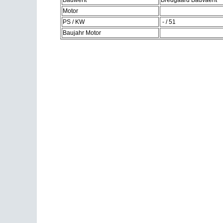
Bauwerft
Bredgaard Badvaerft
Motor
PS / KW
- / 51
Baujahr Motor