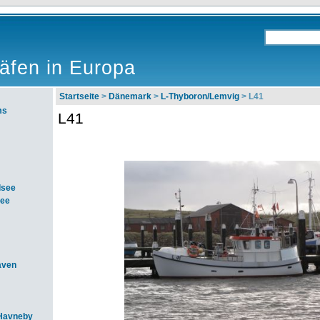
äfen in Europa
Startseite
>
Dänemark
>
L-Thyboron/Lemvig
> L41
ms
L41
dsee
see
aven
Havneby