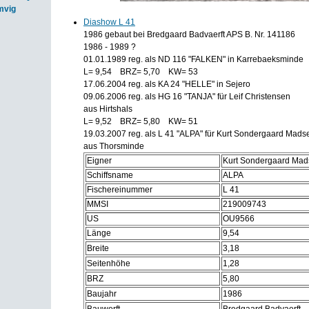
mvig
Diashow L 41
1986 gebaut bei Bredgaard Badvaerft APS B. Nr. 141186
1986 - 1989 ?
01.01.1989 reg. als ND 116 "FALKEN" in Karrebaeksminde
L= 9,54 BRZ= 5,70 KW= 53
17.06.2004 reg. als KA 24 "HELLE" in Sejero
09.06.2006 reg. als HG 16 "TANJA" für Leif Christensen
aus Hirtshals
L= 9,52 BRZ= 5,80 KW= 51
19.03.2007 reg. als L 41 "ALPA" für Kurt Sondergaard Mads
aus Thorsminde
Eigner
Kurt Sondergaard Ma
Schiffsname
ALPA
Fischereinummer
L 41
MMSI
219009743
US
OU9566
Länge
9,54
Breite
3,18
Seitenhöhe
1,28
BRZ
5,80
Baujahr
1986