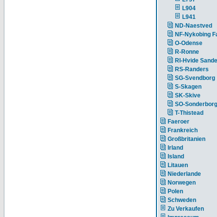
L904
L941
ND-Naestved
NF-Nykobing Fa
O-Odense
R-Ronne
RI-Hvide Sand
RS-Randers
SG-Svendborg
S-Skagen
SK-Skive
SO-Sonderbor
T-Thistead
Faeroer
Frankreich
Großbritanien
Irland
Island
Litauen
Niederlande
Norwegen
Polen
Schweden
Zu Verkaufen