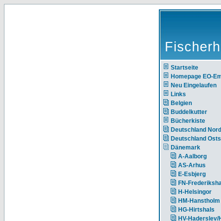
Fischerh
Startseite
Homepage EO-E
Neu Eingelaufen
Links
Belgien
Buddelkutter
Bücherkiste
Deutschland Nor
Deutschland Ost
Dänemark
A-Aalborg
AS-Arhus
E-Esbjerg
FN-Frederiksh
H-Helsingor
HM-Hanstholm
HG-Hirtshals
HV-Haderslev/