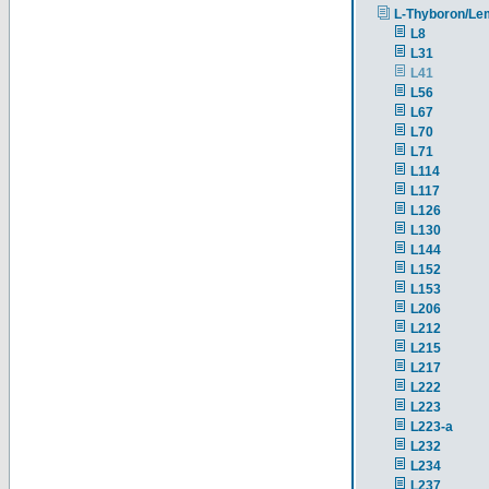
L-Thyboron/Le
L8
L31
L41
L56
L67
L70
L71
L114
L117
L126
L130
L144
L152
L153
L206
L212
L215
L217
L222
L223
L223-a
L232
L234
L237