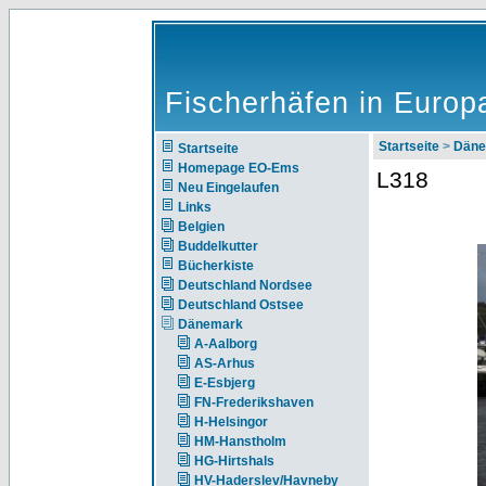
Fischerhäfen in Europ
Startseite
>
Däne
Startseite
Homepage EO-Ems
L318
Neu Eingelaufen
Links
Belgien
Buddelkutter
Bücherkiste
Deutschland Nordsee
Deutschland Ostsee
Dänemark
A-Aalborg
AS-Arhus
E-Esbjerg
FN-Frederikshaven
H-Helsingor
HM-Hanstholm
HG-Hirtshals
HV-Haderslev/Havneby