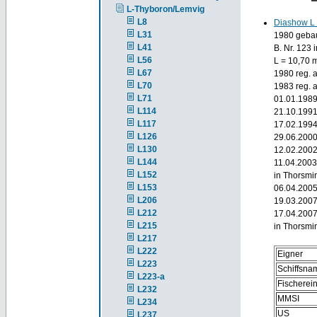
L-Thyboron/Lemvig
L8
Diashow L
L31
1980 gebau
L41
B. Nr. 123
L56
L = 10,70 
L67
1980 reg. 
L70
1983 reg. 
L71
01.01.1989
L114
21.10.1991
L117
17.02.1994
L126
29.06.2000
L130
12.02.2002
L144
11.04.2003
L152
in Thorsmi
L153
06.04.2005
L206
19.03.2007
L212
17.04.2007
L215
in Thorsmi
L217
L222
Eigner
L223
Schiffsna
L223-a
Fischere
L232
MMSI
L234
US
L237