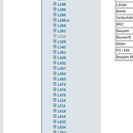
L248
Länge
L296
Breite
L299
Seitenhö
L299-a
BRZ
L300
Baujahr
L303
L318
Bauwerft
L326
Motor
L342
PS / KW
L353
Baujahr M
L426
L432
L447
L452
L455
L472
L476
L479
L510
L511
L610
L616
L632
L654
L757