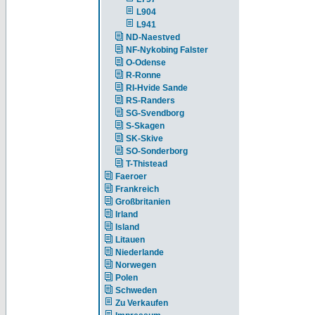
L904
L941
ND-Naestved
NF-Nykobing Falster
O-Odense
R-Ronne
RI-Hvide Sande
RS-Randers
SG-Svendborg
S-Skagen
SK-Skive
SO-Sonderborg
T-Thistead
Faeroer
Frankreich
Großbritanien
Irland
Island
Litauen
Niederlande
Norwegen
Polen
Schweden
Zu Verkaufen