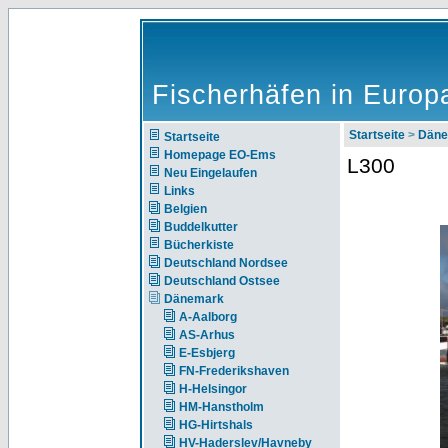
Fischerhäfen in Europ
Startseite
>
Däne
Startseite
Homepage EO-Ems
L300
Neu Eingelaufen
Links
Belgien
Buddelkutter
Bücherkiste
Deutschland Nordsee
Deutschland Ostsee
Dänemark
A-Aalborg
AS-Arhus
E-Esbjerg
FN-Frederikshaven
H-Helsingor
HM-Hanstholm
HG-Hirtshals
HV-Haderslev/Havneby