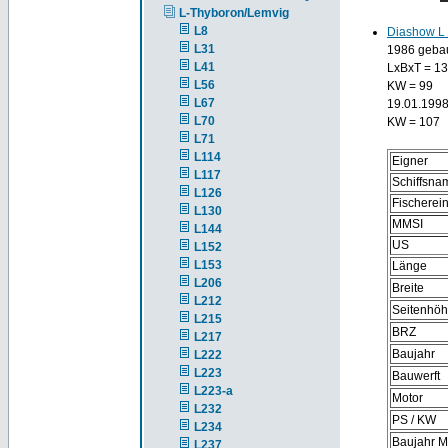
L-Thyboron/Lemvig
L8
Diashow L
L31
1986 gebau
L41
LxBxT = 13
L56
KW = 99
L67
19.01.1998
L70
KW = 107
L71
L114
Eigner
L117
Schiffsna
L126
Fischere
L130
MMSI
L144
US
L152
L153
Länge
L206
Breite
L212
Seitenhö
L215
BRZ
L217
Baujahr
L222
L223
Bauwerft
L223-a
Motor
L232
PS / KW
L234
Baujahr M
L237