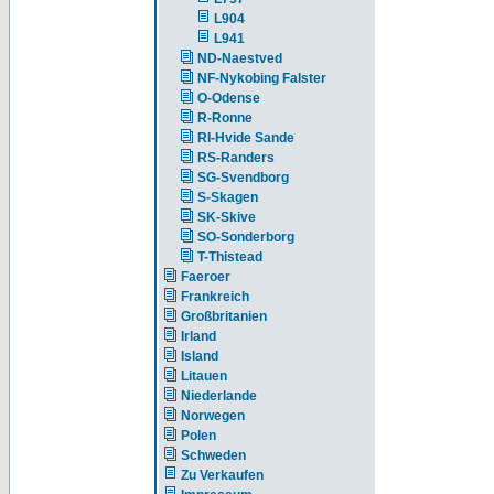
L904
L941
ND-Naestved
NF-Nykobing Falster
O-Odense
R-Ronne
RI-Hvide Sande
RS-Randers
SG-Svendborg
S-Skagen
SK-Skive
SO-Sonderborg
T-Thistead
Faeroer
Frankreich
Großbritanien
Irland
Island
Litauen
Niederlande
Norwegen
Polen
Schweden
Zu Verkaufen