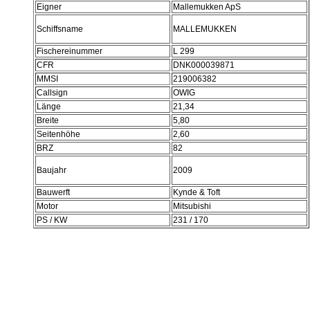
Eigner
Mallemukken ApS
Schiffsname
MALLEMUKKEN
Fischereinummer
L 299
CFR
DNK000039871
MMSI
219006382
Callsign
OWIG
Länge
21,34
Breite
5,80
Seitenhöhe
2,60
BRZ
82
Baujahr
2009
Bauwerft
Kynde & Toft
Motor
Mitsubishi
PS / KW
231 / 170