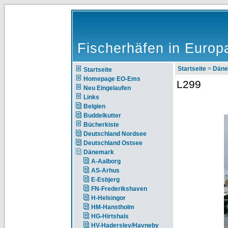
Fischerhäfen in Europ
Startseite
>
Däne
Startseite
Homepage EO-Ems
L299
Neu Eingelaufen
Links
Belgien
Buddelkutter
Bücherkiste
Deutschland Nordsee
Deutschland Ostsee
Dänemark
A-Aalborg
AS-Arhus
E-Esbjerg
FN-Frederikshaven
H-Helsingor
HM-Hanstholm
HG-Hirtshals
HV-Haderslev/Havneby