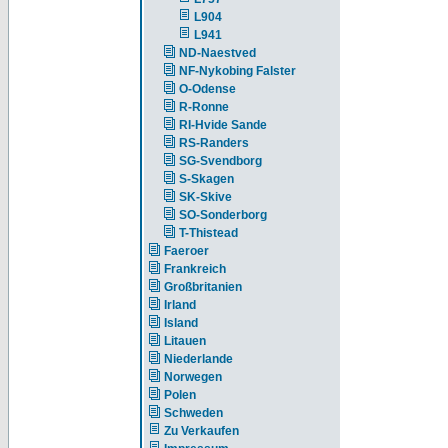
L904
L941
ND-Naestved
NF-Nykobing Falster
O-Odense
R-Ronne
RI-Hvide Sande
RS-Randers
SG-Svendborg
S-Skagen
SK-Skive
SO-Sonderborg
T-Thistead
Faeroer
Frankreich
Großbritanien
Irland
Island
Litauen
Niederlande
Norwegen
Polen
Schweden
Zu Verkaufen