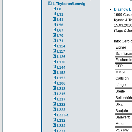
L-Thyboron/Lemvig
L8
Diashow L
L31
1999 Casco 
L41
Kynde & To
L56
15.03.2010
L67
(Tage & Je
L70
L71
Info: Gerol
L114
Eigner
L117
Schiffsna
L126
Fischere
L130
CFR
L144
MMSI
L152
L153
Callsign
L206
Länge
L212
Breite
L215
Seitenhö
L217
BRZ
L222
L223
Baujahr
L223-a
Bauwerft
L232
Motor
L234
PS / KW
L237