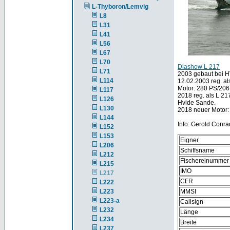
L-Thyboron/Lemvig
L8
L31
L41
L56
L67
L70
Diashow L 217
L71
2003 gebaut bei
L114
12.02.2003 reg. a
Motor: 280 PS/206
L117
2018 reg. als L 2
L126
Hvide Sande.
L130
2018 neuer Motor
L144
Info: Gerold Conrad
L152
L153
Eigner
L206
Schiffsname
L212
Fischereinummer
L215
IMO
L217
CFR
L222
L223
MMSI
L223-a
Callsign
L232
Länge
L234
Breite
L237