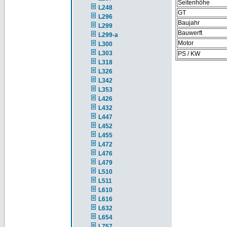
Seitenhöhe
L248
GT
L296
Baujahr
L299
Bauwerft
L299-a
Motor
L300
L303
PS / KW
L318
L326
L342
L353
L426
L432
L447
L452
L455
L472
L476
L479
L510
L511
L610
L616
L632
L654
L757