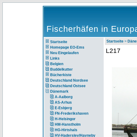
Fischerhäfen in Europ
Startseite
>
Däne
Startseite
Homepage EO-Ems
L217
Neu Eingelaufen
Links
Belgien
Buddelkutter
Bücherkiste
Deutschland Nordsee
Deutschland Ostsee
Dänemark
A-Aalborg
AS-Arhus
E-Esbjerg
FN-Frederikshaven
H-Helsingor
HM-Hanstholm
HG-Hirtshals
HV-Haderslev/Havneby