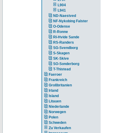
L904
L941
ND-Naestved
NF-Nykobing Falster
O-Odense
R-Ronne
RI-Hvide Sande
RS-Randers
SG-Svendborg
S-Skagen
SK-Skive
SO-Sonderborg
T-Thistead
Faeroer
Frankreich
Großbritanien
Irland
Island
Litauen
Niederlande
Norwegen
Polen
Schweden
Zu Verkaufen