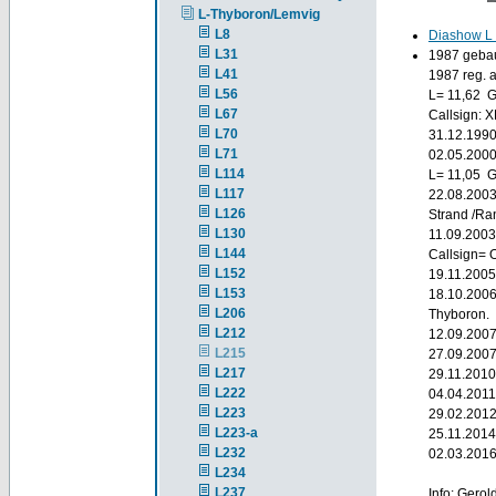
L-Thyboron/Lemvig
L8
Diashow L
L31
1987 gebau
L41
1987 reg. a
L56
L= 11,62 
L67
Callsign: 
L70
31.12.1990
L71
02.05.2000
L114
L= 11,05 G
L117
22.08.2003
L126
Strand /Ra
L130
11.09.2003
L144
Callsign=
L152
19.11.2005
L153
18.10.2006 
L206
Thyboron.
L212
12.09.2007
L215
27.09.2007
L217
29.11.2010
L222
04.04.2011
L223
29.02.2012
L223-a
25.11.2014
L232
02.03.2016 
L234
L237
Info: Gero