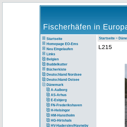
Fischerhäfen in Europ
Startseite
>
Däne
Startseite
Homepage EO-Ems
L215
Neu Eingelaufen
Links
Belgien
Buddelkutter
Bücherkiste
Deutschland Nordsee
Deutschland Ostsee
Dänemark
A-Aalborg
AS-Arhus
E-Esbjerg
FN-Frederikshaven
H-Helsingor
HM-Hanstholm
HG-Hirtshals
HV-Haderslev/Havneby