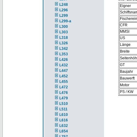
L248
Eigner
L296
Schiffsna
L299
Fischere
L299-a
CFR
L300
MMSI
L303
L318
US
L326
Länge
L342
Breite
L353
Seitenhö
L426
GT
L432
L447
Baujahr
L452
Bauwerft
L455
Motor
L472
PS / KW
L476
L479
L510
L511
L610
L616
L632
L654
L757