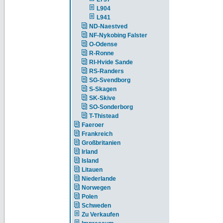
L904
L941
ND-Naestved
NF-Nykobing Falster
O-Odense
R-Ronne
RI-Hvide Sande
RS-Randers
SG-Svendborg
S-Skagen
SK-Skive
SO-Sonderborg
T-Thistead
Faeroer
Frankreich
Großbritanien
Irland
Island
Litauen
Niederlande
Norwegen
Polen
Schweden
Zu Verkaufen