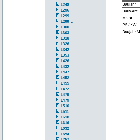
Baujahr
L248
L296
Bauwerft
L299
Motor
L299-a
PS / KW
L300
Baujahr M
L303
L318
L326
L342
L353
L426
L432
L447
L452
L455
L472
L476
L479
L510
L511
L610
L616
L632
L654
L757