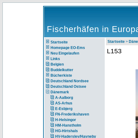
Fischerhäfen in Europ
Startseite
>
Däne
Startseite
Homepage EO-Ems
L153
Neu Eingelaufen
Links
Belgien
Buddelkutter
Bücherkiste
Deutschland Nordsee
Deutschland Ostsee
Dänemark
A-Aalborg
AS-Arhus
E-Esbjerg
FN-Frederikshaven
H-Helsingor
HM-Hanstholm
HG-Hirtshals
HV-Haderslev/Havneby