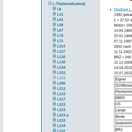
L-Thyboron/Lemvig
L8
Diashow L
L31
1992 gebau
L41
L = 37,52 
L56
Motor= 10
L67
14.04.1992
L70
25.01.1994
L71
07.11.1997
L114
2002 nach 
L117
11.11.2002
L126
BRZ = 340
L130
22.12.2009
L144
14.04.2010
L152
15.07.2010
L153
Eigner
L206
Schiffsna
L212
Fischere
L215
MMSI
L217
US
L222
L223
Länge
L223-a
Breite
L232
Seitenhö
L234
BRZ
L237