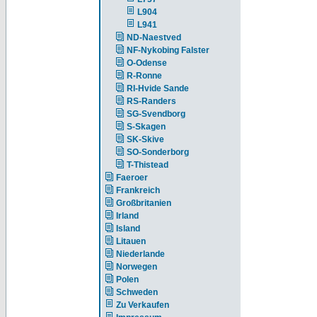
L904
L941
ND-Naestved
NF-Nykobing Falster
O-Odense
R-Ronne
RI-Hvide Sande
RS-Randers
SG-Svendborg
S-Skagen
SK-Skive
SO-Sonderborg
T-Thistead
Faeroer
Frankreich
Großbritanien
Irland
Island
Litauen
Niederlande
Norwegen
Polen
Schweden
Zu Verkaufen