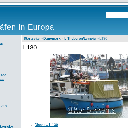
äfen in Europa
Startseite
>
Dänemark
>
L-Thyboron/Lemvig
> L130
ms
L130
dsee
see
aven
Diashow L 130
Havneby