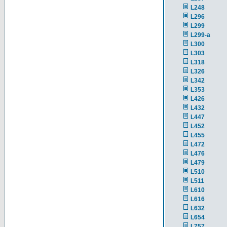
L248
L296
L299
L299-a
L300
L303
L318
L326
L342
L353
L426
L432
L447
L452
L455
L472
L476
L479
L510
L511
L610
L616
L632
L654
L757