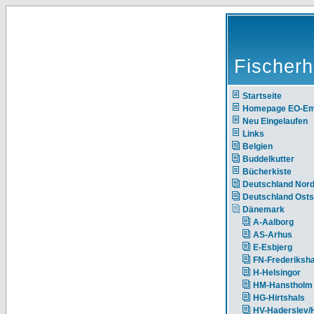
Fischerh
Startseite
Homepage EO-E
Neu Eingelaufen
Links
Belgien
Buddelkutter
Bücherkiste
Deutschland Nor
Deutschland Ost
Dänemark
A-Aalborg
AS-Arhus
E-Esbjerg
FN-Frederiksh
H-Helsingor
HM-Hanstholm
HG-Hirtshals
HV-Haderslev/