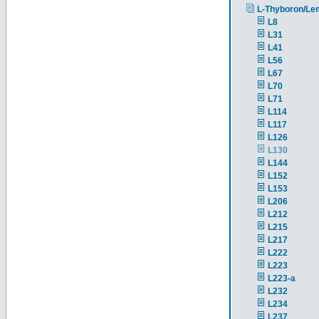
L-Thyboron/Le
L8
L31
L41
L56
L67
L70
L71
L114
L117
L126
L130
L144
L152
L153
L206
L212
L215
L217
L222
L223
L223-a
L232
L234
L237