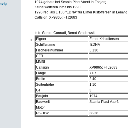
1974 gebaut bei Scania Plast Vaerft in Esbjerg.
mvig
Keine weiteren infos bis 1990.
1990 reg. als L 130 "EDNA" für Elmer Kistoffersen in Lemvig
Callsign: XP9865; FTJ2683
Info: Gerold Conradi, Bernd Gradlowski
Eigner
Elmer Kristoffersen
Schiffsname
EDNA
Fischereinummer
L 130
CFR
MMSI
Callsign
XP9865; FTJ2683
Länge
7,07
Breite
2,40
Seitenhöhe
1,10
GT
3
Baujahr
1974
Bauwerft
Scania Plast Vaerft
Motor
PS / KW
38/28