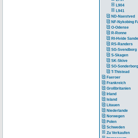
L904
L941
ND-Naestved
NF-Nykobing Fa
O-Odense
R-Ronne
RI-Hvide Sand
RS-Randers
SG-Svendborg
S-Skagen
SK-Skive
SO-Sonderbor
T-Thistead
Faeroer
Frankreich
Großbritanien
Irland
Island
Litauen
Niederlande
Norwegen
Polen
Schweden
Zu Verkaufen