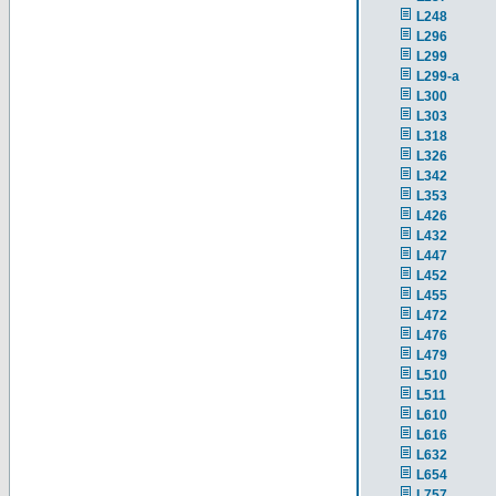
L248
L296
L299
L299-a
L300
L303
L318
L326
L342
L353
L426
L432
L447
L452
L455
L472
L476
L479
L510
L511
L610
L616
L632
L654
L757