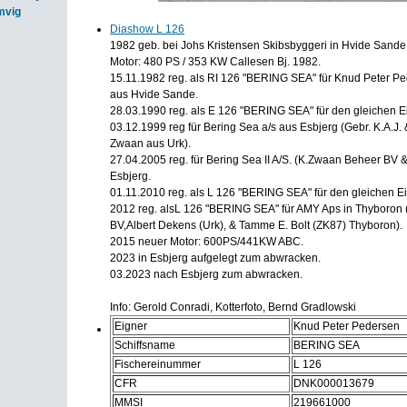
mvig
Diashow L 126
1982 geb. bei Johs Kristensen Skibsbyggeri in Hvide Sande 
Motor: 480 PS / 353 KW Callesen Bj. 1982.
15.11.1982 reg. als RI 126 "BERING SEA" für Knud Peter P
aus Hvide Sande.
28.03.1990 reg. als E 126 "BERING SEA" für den gleichen E
03.12.1999 reg für Bering Sea a/s aus Esbjerg (Gebr. K.A.J. 
Zwaan aus Urk).
27.04.2005 reg. für Bering Sea II A/S. (K.Zwaan Beheer BV &
Esbjerg.
01.11.2010 reg. als L 126 "BERING SEA" für den gleichen Ei
2012 reg. alsL 126 "BERING SEA" für AMY Aps in Thyboron
BV,Albert Dekens (Urk), & Tamme E. Bolt (ZK87) Thyboron).
2015 neuer Motor: 600PS/441KW ABC.
2023 in Esbjerg aufgelegt zum abwracken.
03.2023 nach Esbjerg zum abwracken.
Info: Gerold Conradi, Kotterfoto, Bernd Gradlowski
Eigner
Knud Peter Pedersen
Schiffsname
BERING SEA
Fischereinummer
L 126
CFR
DNK000013679
MMSI
219661000