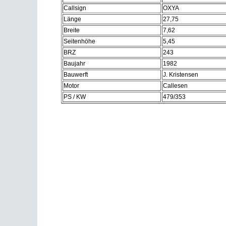
Callsign
OXYA
Länge
27,75
Breite
7,62
Seitenhöhe
5,45
BRZ
243
Baujahr
1982
Bauwerft
J. Kristensen
Motor
Callesen
PS / KW
479/353