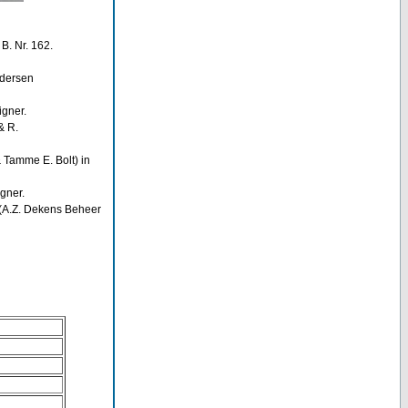
B. Nr. 162.
edersen
igner.
& R.
 Tamme E. Bolt) in
gner.
 (A.Z. Dekens Beheer