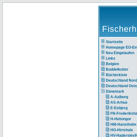
Fischerh
Startseite
Homepage EO-E
Neu Eingelaufen
Links
Belgien
Buddelkutter
Bücherkiste
Deutschland Nor
Deutschland Ost
Dänemark
A-Aalborg
AS-Arhus
E-Esbjerg
FN-Frederiksh
H-Helsingor
HM-Hanstholm
HG-Hirtshals
HV-Haderslev/