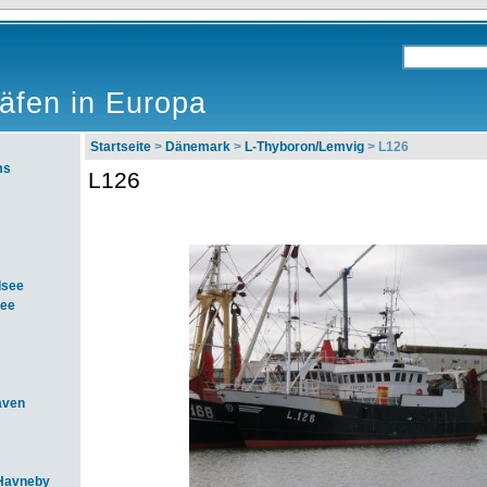
äfen in Europa
Startseite
>
Dänemark
>
L-Thyboron/Lemvig
> L126
ms
L126
dsee
see
aven
Havneby