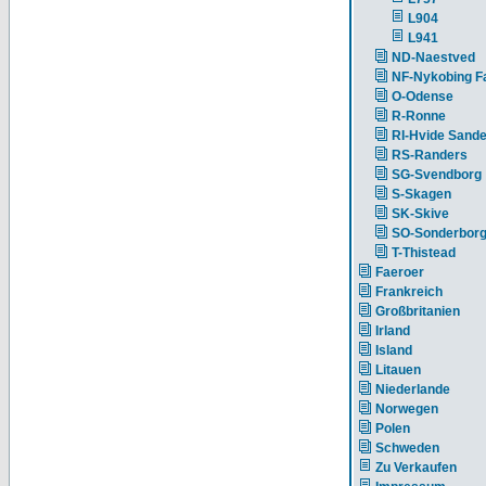
L904
L941
ND-Naestved
NF-Nykobing Fa
O-Odense
R-Ronne
RI-Hvide Sand
RS-Randers
SG-Svendborg
S-Skagen
SK-Skive
SO-Sonderbor
T-Thistead
Faeroer
Frankreich
Großbritanien
Irland
Island
Litauen
Niederlande
Norwegen
Polen
Schweden
Zu Verkaufen