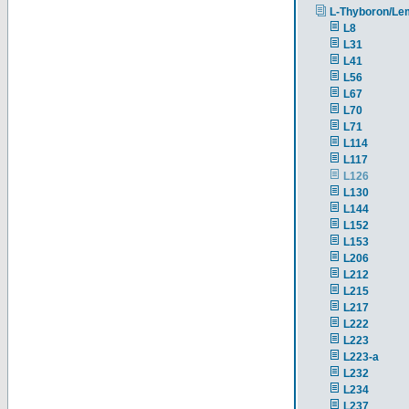
L-Thyboron/Le
L8
L31
L41
L56
L67
L70
L71
L114
L117
L126
L130
L144
L152
L153
L206
L212
L215
L217
L222
L223
L223-a
L232
L234
L237