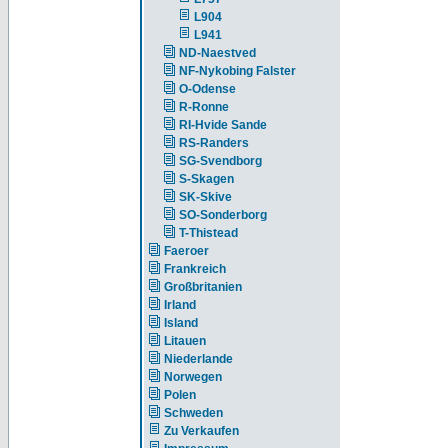
L904
L941
ND-Naestved
NF-Nykobing Falster
O-Odense
R-Ronne
RI-Hvide Sande
RS-Randers
SG-Svendborg
S-Skagen
SK-Skive
SO-Sonderborg
T-Thistead
Faeroer
Frankreich
Großbritanien
Irland
Island
Litauen
Niederlande
Norwegen
Polen
Schweden
Zu Verkaufen