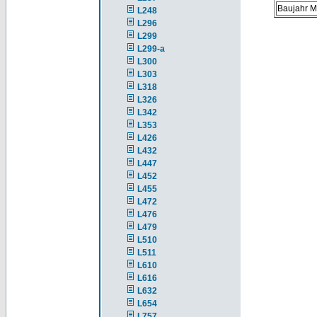
Baujahr M
L248
L296
L299
L299-a
L300
L303
L318
L326
L342
L353
L426
L432
L447
L452
L455
L472
L476
L479
L510
L511
L610
L616
L632
L654
L757