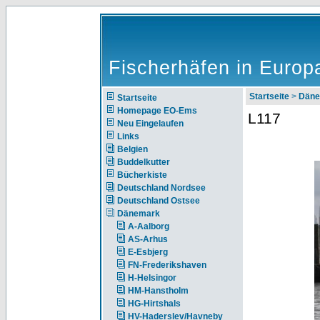
Fischerhäfen in Europ
Startseite
>
Däne
Startseite
Homepage EO-Ems
L117
Neu Eingelaufen
Links
Belgien
Buddelkutter
Bücherkiste
Deutschland Nordsee
Deutschland Ostsee
Dänemark
A-Aalborg
AS-Arhus
E-Esbjerg
FN-Frederikshaven
H-Helsingor
HM-Hanstholm
HG-Hirtshals
HV-Haderslev/Havneby