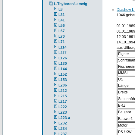
L-Thyboron/Lemvig
L8
Diashow L
L31
1946 gebau
L41
L56
01.01.1989
L67
01.01.1989
L70
12.03.1991
L71
14.10.1994
L114
aus Ulfbor
L117
Eigner
L126
Schiffsna
L130
Fischere
L144
MMSI
L152
US
L153
L206
Länge
L212
Breite
L215
Seitenhö
L217
BRZ
L222
Baujahr
L223
L223-a
Bauwerft
L232
Motor
L234
PS / KW
L237