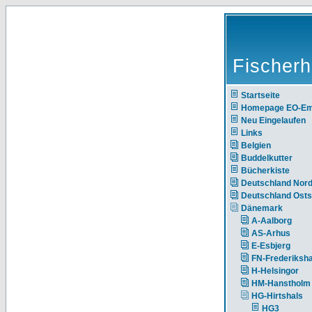
Fischerh
Startseite
Homepage EO-E
Neu Eingelaufen
Links
Belgien
Buddelkutter
Bücherkiste
Deutschland Nor
Deutschland Ost
Dänemark
A-Aalborg
AS-Arhus
E-Esbjerg
FN-Frederiksh
H-Helsingor
HM-Hanstholm
HG-Hirtshals
HG3