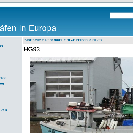
äfen in Europa
Startseite
>
Dänemark
>
HG-Hirtshals
> HG93
ms
HG93
dsee
see
aven