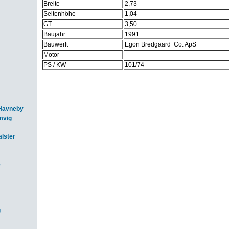
Breite
2,73
Seitenhöhe
1,04
GT
3,50
Baujahr
1991
Bauwerft
Egon Bredgaard Co. ApS
Motor
PS / KW
101/74
Havneby
mvig
lster
e
g