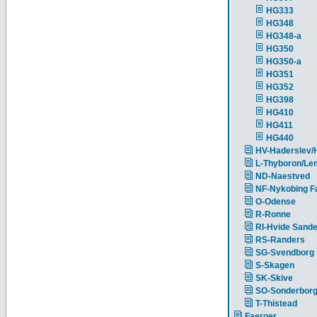
HG333
HG348
HG348-a
HG350
HG350-a
HG351
HG352
HG398
HG410
HG411
HG440
HV-Haderslev/
L-Thyboron/Le
ND-Naestved
NF-Nykobing Fa
O-Odense
R-Ronne
RI-Hvide Sand
RS-Randers
SG-Svendborg
S-Skagen
SK-Skive
SO-Sonderbor
T-Thistead
Faeroer