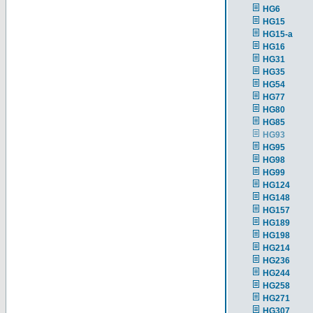
HG6
HG15
HG15-a
HG16
HG31
HG35
HG54
HG77
HG80
HG85
HG93
HG95
HG98
HG99
HG124
HG148
HG157
HG189
HG198
HG214
HG236
HG244
HG258
HG271
HG307