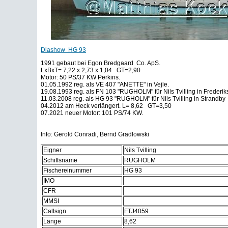
Diashow HG 93
1991 gebaut bei Egon Bredgaard Co. ApS.
LxBxT= 7,22 x 2,73 x 1,04 GT=2,90
Motor: 50 PS/37 KW Perkins.
01.05.1992 reg. als VE 407 "ANETTE" in Vejle.
19.08.1993 reg. als FN 103 "RUGHOLM" für Nils Tvilling in Frederi
11.03.2008 reg. als HG 93 "RUGHOLM" für Nils Tvilling in Strandby -
04.2012 am Heck verlängert. L= 8,62 GT=3,50
07.2021 neuer Motor: 101 PS/74 KW.
Info: Gerold Conradi, Bernd Gradlowski
Eigner
Nils Tvilling
Schiffsname
RUGHOLM
Fischereinummer
HG 93
IMO
CFR
MMSI
Callsign
FTJ4059
Länge
8,62