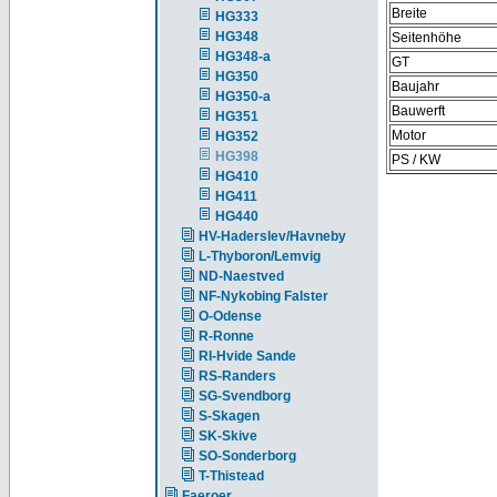
Breite
HG333
HG348
Seitenhöhe
HG348-a
GT
HG350
Baujahr
HG350-a
Bauwerft
HG351
Motor
HG352
HG398
PS / KW
HG410
HG411
HG440
HV-Haderslev/Havneby
L-Thyboron/Lemvig
ND-Naestved
NF-Nykobing Falster
O-Odense
R-Ronne
RI-Hvide Sande
RS-Randers
SG-Svendborg
S-Skagen
SK-Skive
SO-Sonderborg
T-Thistead
Faeroer