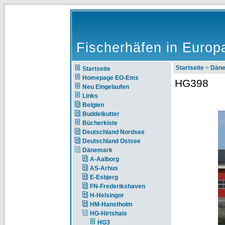
Fischerhäfen in Europ
Startseite
>
Dän
Startseite
Homepage EO-Ems
HG398
Neu Eingelaufen
Links
Belgien
Buddelkutter
Bücherkiste
Deutschland Nordsee
Deutschland Ostsee
Dänemark
A-Aalborg
AS-Arhus
E-Esbjerg
FN-Frederikshaven
H-Helsingor
HM-Hanstholm
HG-Hirtshals
HG3