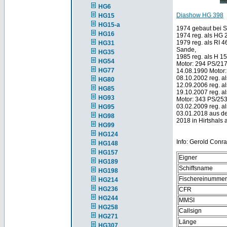
HG6
Diashow HG 398
HG15
HG15-a
1974 gebaut bei S
HG16
1974 reg. als HG
1979 reg. als RI 
HG31
Sande,
HG35
1985 reg. als H 1
HG54
Motor: 294 PS/21
HG77
14.08.1990 Motor
08.10.2002 reg. 
HG80
12.09.2006 reg. a
HG85
19.10.2007 reg. a
HG93
Motor: 343 PS/25
03.02.2009 reg. al
HG95
03.01.2018 aus d
HG98
2018 in Hirtshals 
HG99
HG124
Info: Gerold Conr
HG148
HG157
Eigner
HG189
Schiffsname
HG198
Fischereinummer
HG214
HG236
CFR
HG244
MMSI
HG258
Callsign
HG271
Länge
HG307