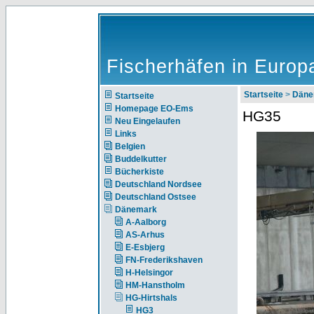
Fischerhäfen in Europ
Startseite
>
Däne
Startseite
Homepage EO-Ems
HG35
Neu Eingelaufen
Links
Belgien
Buddelkutter
Bücherkiste
Deutschland Nordsee
Deutschland Ostsee
Dänemark
A-Aalborg
AS-Arhus
E-Esbjerg
FN-Frederikshaven
H-Helsingor
HM-Hanstholm
HG-Hirtshals
HG3