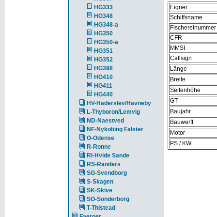
HG333
Eigner
HG348
Schiffsname
HG348-a
Fischereinummer
HG350
CFR
HG350-a
MMSI
HG351
Callsign
HG352
HG398
Länge
HG410
Breite
HG411
Seitenhöhe
HG440
GT
HV-Haderslev/Havneby
Baujahr
L-Thyboron/Lemvig
ND-Naestved
Bauwerft
NF-Nykobing Falster
Motor
O-Odense
PS / KW
R-Ronne
RI-Hvide Sande
RS-Randers
SG-Svendborg
S-Skagen
SK-Skive
SO-Sonderborg
T-Thistead
Faeroer