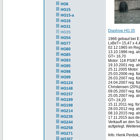
HG6
HG15
HG15-a
HG16
HG31
Diashow HG 35
HG35
HG54
1966 gebaut bei E.
LxBxT= 15,47 x 4,
HG77
02.12.1965 im Reg
HG80
13.10.1986 reg. al
HG85
GT= 16,70
HG93
Motor: 118 PS/87 
19.10.2001 reg. a
HG95
25.11.2005 Motor:
HG98
25.03.2006 reg. fü
HG99
26.03.2007 reg. fü
24.04.2007 reg. fü
HG124
Christensen (20%)
HG148
09.05.2007 reg. fü
HG157
25.05.2007 reg. a
HG189
GT= 24,20
15.11.2011 reg. fü
HG198
28.03.2012 reg. al
HG214
08.10.2015 reg. al
HG236
17.11.2015 aus d
Verkauft an den Sc
HG244
aufgelegt. Weitere
HG258
HG271
Info: Henk Perdok
HG307