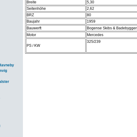
Breite
5,30
Seitenhöhe
2,62
BRZ
80
Baujahr
1959
Bauwerft
Bogense Skibs & Badebygger
Motor
Mercedes
325/239
PS / KW
Havneby
mvig
lster
e
g