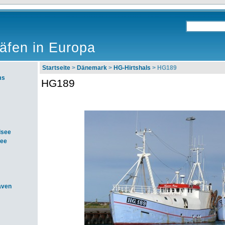
äfen in Europa
Startseite
>
Dänemark
>
HG-Hirtshals
> HG189
ms
HG189
dsee
see
aven