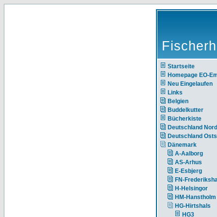
Fischerh
Startseite
Homepage EO-E
Neu Eingelaufen
Links
Belgien
Buddelkutter
Bücherkiste
Deutschland Nor
Deutschland Ost
Dänemark
A-Aalborg
AS-Arhus
E-Esbjerg
FN-Frederiksh
H-Helsingor
HM-Hanstholm
HG-Hirtshals
HG3