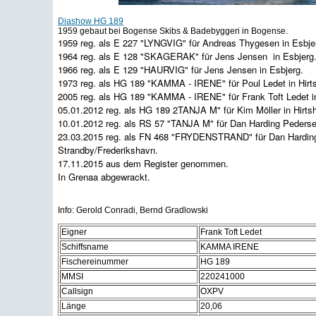
Diashow HG 189
1959 gebaut bei Bogense Skibs & Badebyggeri in Bogense.
1959 reg. als E 227 "LYNGVIG" für Andreas Thygesen in Esbje
1964 reg. als E 128 "SKAGERAK" für Jens Jensen in Esbjerg
1966 reg. als E 129 "HAURVIG" für Jens Jensen in Esbjerg.
1973 reg. als HG 189 "KAMMA - IRENE" für Poul Ledet in Hirts
2005 reg. als HG 189 "KAMMA - IRENE" für Frank Toft Ledet in
05.01.2012 reg. als HG 189 2TANJA M" für Kim Möller in Hirtsh
10.01.2012 reg. als RS 57 "TANJA M" für Dan Harding Pederse
23.03.2015 reg. als FN 468 "FRYDENSTRAND" für Dan Harding
Strandby/Frederikshavn.
17.11.2015 aus dem Register genommen.
In Grenaa abgewrackt.
Info: Gerold Conradi, Bernd Gradlowski
Eigner
Frank Toft Ledet
Schiffsname
KAMMA IRENE
Fischereinummer
HG 189
MMSI
220241000
Callsign
OXPV
Länge
20,06