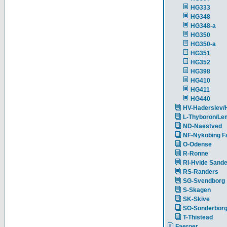
HG333
HG348
HG348-a
HG350
HG350-a
HG351
HG352
HG398
HG410
HG411
HG440
HV-Haderslev/
L-Thyboron/Le
ND-Naestved
NF-Nykobing Fa
O-Odense
R-Ronne
RI-Hvide Sand
RS-Randers
SG-Svendborg
S-Skagen
SK-Skive
SO-Sonderbor
T-Thistead
Faeroer