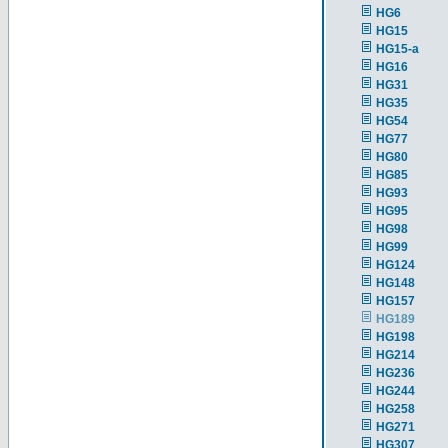
HG6
HG15
HG15-a
HG16
HG31
HG35
HG54
HG77
HG80
HG85
HG93
HG95
HG98
HG99
HG124
HG148
HG157
HG189
HG198
HG214
HG236
HG244
HG258
HG271
HG307