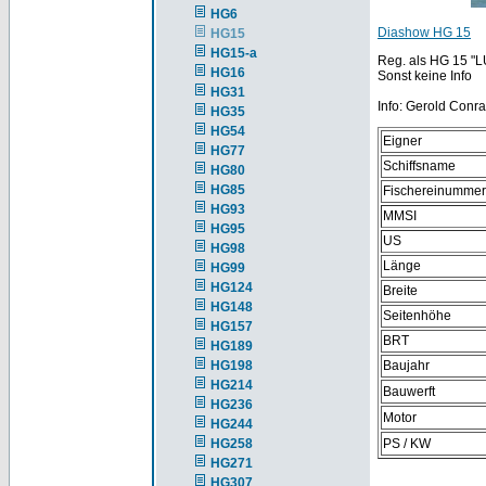
HG6
Diashow HG 15
HG15
HG15-a
Reg. als HG 15 "L
HG16
Sonst keine Info
HG31
Info: Gerold Conra
HG35
HG54
Eigner
HG77
Schiffsname
HG80
HG85
Fischereinummer
HG93
MMSI
HG95
US
HG98
Länge
HG99
HG124
Breite
HG148
Seitenhöhe
HG157
BRT
HG189
HG198
Baujahr
HG214
Bauwerft
HG236
Motor
HG244
HG258
PS / KW
HG271
HG307