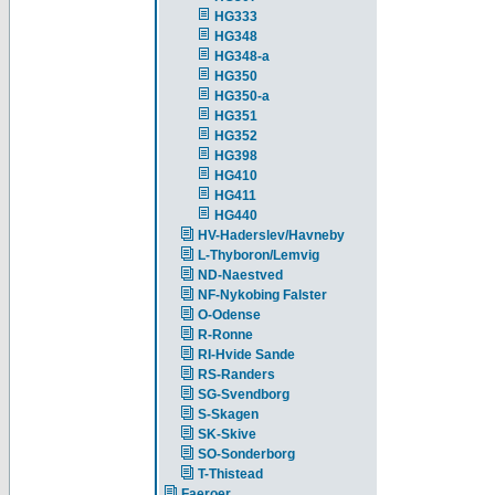
HG333
HG348
HG348-a
HG350
HG350-a
HG351
HG352
HG398
HG410
HG411
HG440
HV-Haderslev/Havneby
L-Thyboron/Lemvig
ND-Naestved
NF-Nykobing Falster
O-Odense
R-Ronne
RI-Hvide Sande
RS-Randers
SG-Svendborg
S-Skagen
SK-Skive
SO-Sonderborg
T-Thistead
Faeroer