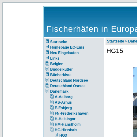
Fischerhäfen in Europ
Startseite
>
Dän
Startseite
Homepage EO-Ems
HG15
Neu Eingelaufen
Links
Belgien
Buddelkutter
Bücherkiste
Deutschland Nordsee
Deutschland Ostsee
Dänemark
A-Aalborg
AS-Arhus
E-Esbjerg
FN-Frederikshaven
H-Helsingor
HM-Hanstholm
HG-Hirtshals
HG3