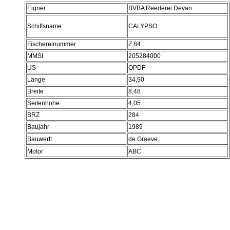
Eigner
BVBA Reederei Devan
Schiffsname
CALYPSO
Fischereinummer
Z 84
MMSI
205284000
US
OPDF
Länge
34,90
Breite
8,48
Seitenhöhe
4,05
BRZ
284
Baujahr
1989
Bauwerft
de Graeve
Motor
ABC