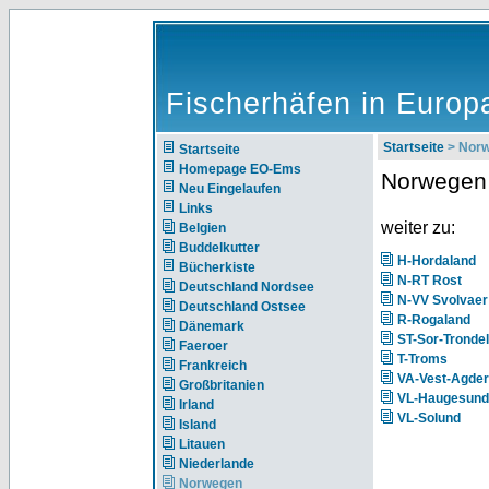
Fischerhäfen in Europ
Startseite
> Nor
Startseite
Homepage EO-Ems
Norwegen
Neu Eingelaufen
Links
weiter zu:
Belgien
Buddelkutter
H-Hordaland
Bücherkiste
N-RT Rost
Deutschland Nordsee
N-VV Svolvaer
Deutschland Ostsee
R-Rogaland
Dänemark
ST-Sor-Tronde
Faeroer
T-Troms
Frankreich
VA-Vest-Agder
Großbritanien
VL-Haugesund
Irland
VL-Solund
Island
Litauen
Niederlande
Norwegen