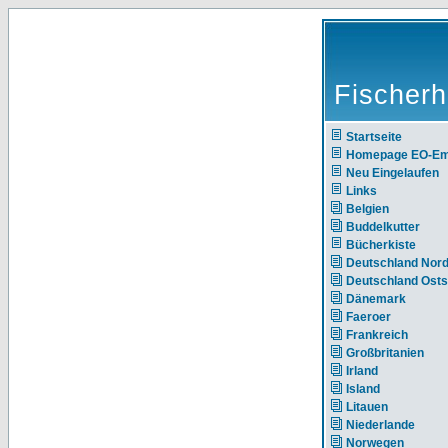
Fischerh
Startseite
Homepage EO-E
Neu Eingelaufen
Links
Belgien
Buddelkutter
Bücherkiste
Deutschland Nor
Deutschland Ost
Dänemark
Faeroer
Frankreich
Großbritanien
Irland
Island
Litauen
Niederlande
Norwegen