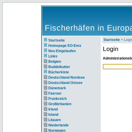
Fischerhäfen in Europ
Startseite
> Logi
Startseite
Homepage EO-Ems
Login
Neu Eingelaufen
Links
Administrationsb
Belgien
Buddelkutter
Bücherkiste
Deutschland Nordsee
Deutschland Ostsee
Dänemark
Faeroer
Frankreich
Großbritanien
Irland
Island
Litauen
Niederlande
Norwegen