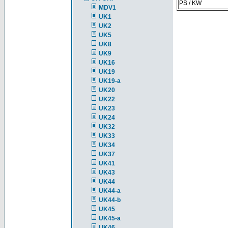
PS / KW
MDV1
UK1
UK2
UK5
UK8
UK9
UK16
UK19
UK19-a
UK20
UK22
UK23
UK24
UK32
UK33
UK34
UK37
UK41
UK43
UK44
UK44-a
UK44-b
UK45
UK45-a
UK46