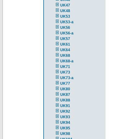
UK47
UK48
UK53
UK53-a
UK56
UK56-a
UK57
UK61
UK64
UK68
UK68-a
UK71
UK73
UK73-a
UK77
UK80
UK87
UK88
UK91
UK92
UK93
UK94
UK95
UK98