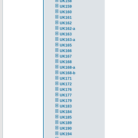
UK158
UK159
UK160
UK161
UK162
UK162-a
UK163
UK163-a
UK165
UK166
UK167
UK168
UK168-a
UK168-b
UK171
UK172
UK176
UK177
UK179
UK183
UK184
UK185
UK189
UK190
UK194