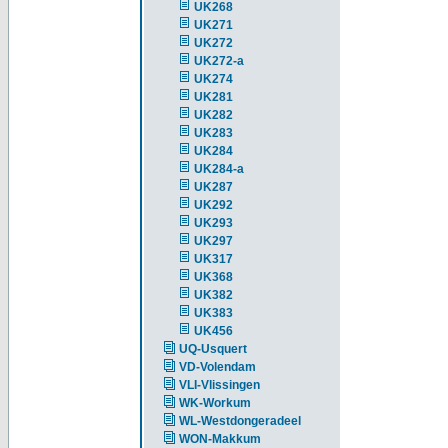
UK268
UK271
UK272
UK272-a
UK274
UK281
UK282
UK283
UK284
UK284-a
UK287
UK292
UK293
UK297
UK317
UK368
UK382
UK383
UK456
UQ-Usquert
VD-Volendam
VLI-Vlissingen
WK-Workum
WL-Westdongeradeel
WON-Makkum