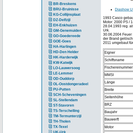
BR-Breskens
BRU-Bruinisse
Diashow U
KG-Collijnsplaat
1993 Casco gebaut 
DZ-Delfzijl
Motor: 2000 PS / 1
EH-Enkhuizen
28.04.1993 reg. al
Urk.
GM-Genemuiden
30.06.2004 Feuer 
GO-Goedereede
der Brand gelösch
GOE-Goes
2011 umgebaut für 
HA-Harlingen
HD-Den Helder
Eigner
HK-Harderwijk
Schiffsname
KW-Katwijk
Fischereinummer
LO-Lauwersoog
LE-Lemmer
MMSI
OD-Ouddorp
Länge
OL-Oostdongeradeel
PU-Putten
Breite
SCH-Scheveningen
Seitenhöhe
SL-Stellendam
BRZ
ST-Stavoren
TS-Terschelling
Baujahr
TM-Termunterzijl
Bauwerft
TH-Tholen
TX-Texel
Motor
UK-Urk