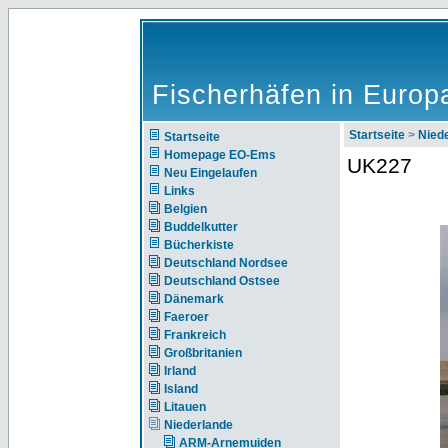
Fischerhäfen in Europ
Startseite
>
Nie
Startseite
Homepage EO-Ems
UK227
Neu Eingelaufen
Links
Belgien
Buddelkutter
Bücherkiste
Deutschland Nordsee
Deutschland Ostsee
Dänemark
Faeroer
Frankreich
Großbritanien
Irland
Island
Litauen
Niederlande
ARM-Arnemuiden