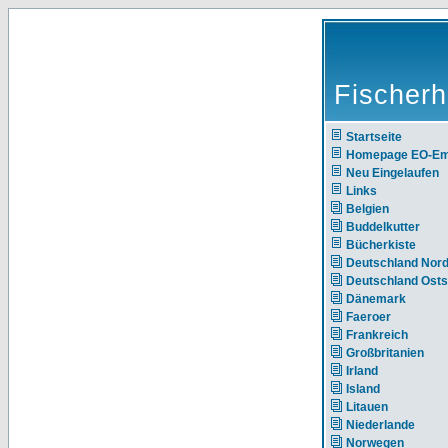
Fischerh
Startseite
Homepage EO-E
Neu Eingelaufen
Links
Belgien
Buddelkutter
Bücherkiste
Deutschland Nor
Deutschland Ost
Dänemark
Faeroer
Frankreich
Großbritanien
Irland
Island
Litauen
Niederlande
Norwegen