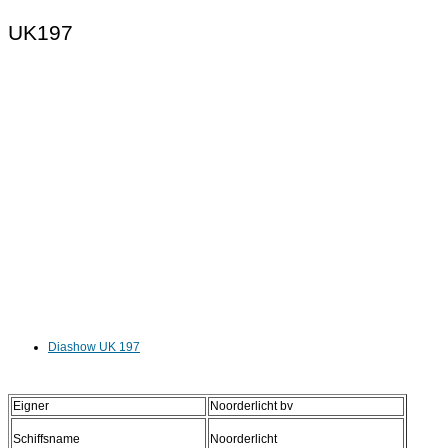
UK197
Diashow UK 197
Eigner
Noorderlicht bv
Schiffsname
Noorderlicht