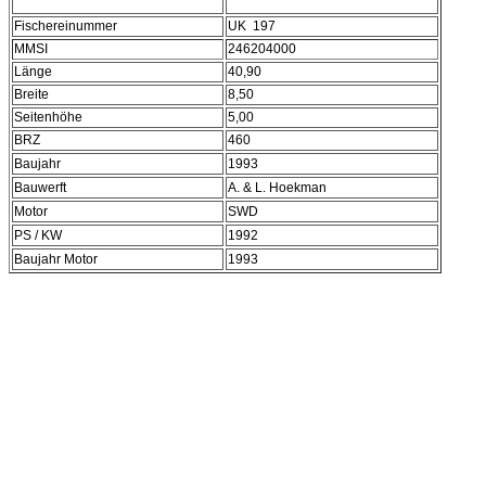
Fischereinummer
UK 197
MMSI
246204000
Länge
40,90
Breite
8,50
Seitenhöhe
5,00
BRZ
460
Baujahr
1993
Bauwerft
A. & L. Hoekman
Motor
SWD
PS / KW
1992
Baujahr Motor
1993