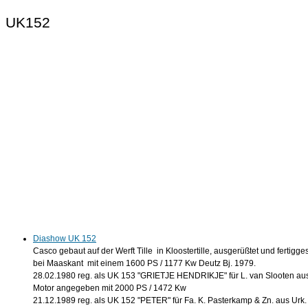
UK152
Diashow UK 152
Casco gebaut auf der Werft Tille in Kloostertille, ausgerüßtet und fertigges
bei Maaskant mit einem 1600 PS / 1177 Kw Deutz Bj. 1979.
28.02.1980 reg. als UK 153 "GRIETJE HENDRIKJE" für L. van Slooten au
Motor angegeben mit 2000 PS / 1472 Kw
21.12.1989 reg. als UK 152 "PETER" für Fa. K. Pasterkamp & Zn. aus Urk.