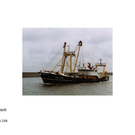
tellt
s Urk