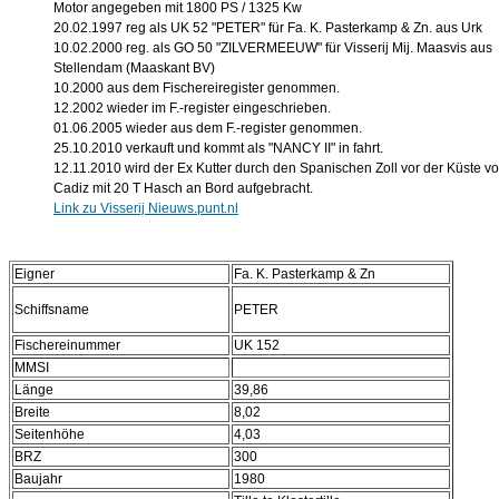
Motor angegeben mit 1800 PS / 1325 Kw
20.02.1997 reg als UK 52 "PETER" für Fa. K. Pasterkamp & Zn. aus Urk
10.02.2000 reg. als GO 50 "ZILVERMEEUW" für Visserij Mij. Maasvis aus
Stellendam (Maaskant BV)
10.2000 aus dem Fischereiregister genommen.
12.2002 wieder im F.-register eingeschrieben.
01.06.2005 wieder aus dem F.-register genommen.
25.10.2010 verkauft und kommt als "NANCY II" in fahrt.
12.11.2010 wird der Ex Kutter durch den Spanischen Zoll vor der Küste v
Cadiz mit 20 T Hasch an Bord aufgebracht.
Link zu Visserij Nieuws.punt.nl
Eigner
Fa. K. Pasterkamp & Zn
Schiffsname
PETER
Fischereinummer
UK 152
MMSI
Länge
39,86
Breite
8,02
Seitenhöhe
4,03
BRZ
300
Baujahr
1980