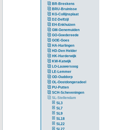
BR-Breskens
BRU-Bruinisse
KG-Collijnsplaat
DZ-Delfzijl
EH-Enkhuizen
GM-Genemuiden
GO-Goedereede
GOE-Goes
HA-Harlingen
HD-Den Helder
HK-Harderwijk
KW-Katwijk
LO-Lauwersoog
LE-Lemmer
OD-Ouddorp
OL-Oostdongeradeel
PU-Putten
SCH-Scheveningen
SL-Stellendam
SL3
SL7
SL9
SL18
SL22
SL27