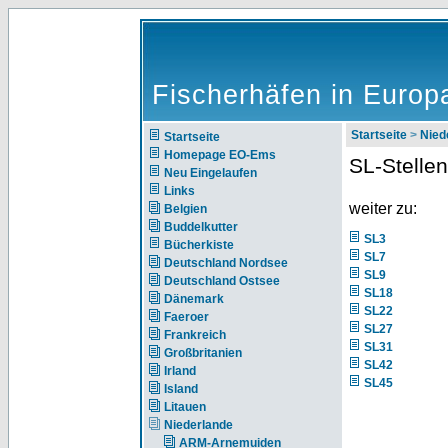
Fischerhäfen in Europ
Startseite
>
Nie
Startseite
Homepage EO-Ems
SL-Stelle
Neu Eingelaufen
Links
weiter zu:
Belgien
Buddelkutter
SL3
Bücherkiste
SL7
Deutschland Nordsee
SL9
Deutschland Ostsee
SL18
Dänemark
SL22
Faeroer
SL27
Frankreich
SL31
Großbritanien
SL42
Irland
SL45
Island
Litauen
Niederlande
ARM-Arnemuiden