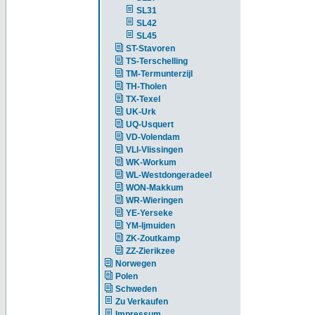
SL31
SL42
SL45
ST-Stavoren
TS-Terschelling
TM-Termunterzijl
TH-Tholen
TX-Texel
UK-Urk
UQ-Usquert
VD-Volendam
VLI-Vlissingen
WK-Workum
WL-Westdongeradeel
WON-Makkum
WR-Wieringen
YE-Yerseke
YM-Ijmuiden
ZK-Zoutkamp
ZZ-Zierikzee
Norwegen
Polen
Schweden
Zu Verkaufen
Impressum