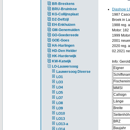
BR-Breskens
BRU-Bruinisse
Diashow L
KG-Collijnsplaat
1987 Casco 
DZ-Delfzijl
Broek in L
EH-Enkhuizen
1988 reg. 
GM-Genemuiden
Motor: 182
GO-Goedereede
1999 Motor
GOE-Goes
2001 neuer
HA-Harlingen
2020 reg. 
HD-Den Helder
02.2021 ne
HK-Harderwijk
KW-Katwijk
Info: Gerol
LO-Lauwersoog
Eigner
Lauwersoog Diverse
Schiffsna
LO1
Fischerei
LO3
LO4
MMSI
LO5
Callsign
LO7
Länge
LO8
Breite
LO9
LO10
Seitenhöh
LO13
BRZ
LO13-a
Baujahr
LO14