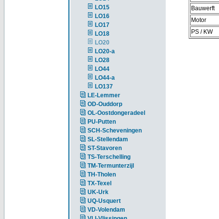
LO15
Bauwerft
LO16
Motor
LO17
PS / KW
LO18
LO20
LO20-a
LO28
LO44
LO44-a
LO137
LE-Lemmer
OD-Ouddorp
OL-Oostdongeradeel
PU-Putten
SCH-Scheveningen
SL-Stellendam
ST-Stavoren
TS-Terschelling
TM-Termunterzijl
TH-Tholen
TX-Texel
UK-Urk
UQ-Usquert
VD-Volendam
VLI-Vlissingen