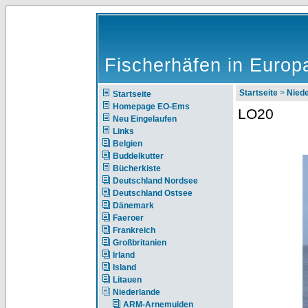
Fischerhäfen in Europ
Startseite
>
Nie
Startseite
Homepage EO-Ems
LO20
Neu Eingelaufen
Links
Belgien
Buddelkutter
Bücherkiste
Deutschland Nordsee
Deutschland Ostsee
Dänemark
Faeroer
Frankreich
Großbritanien
Irland
Island
Litauen
Niederlande
ARM-Arnemuiden