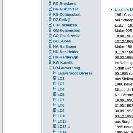
BR-Breskens
BRU-Bruinisse
Diashow L
KG-Collijnsplaat
1961 Casco
DZ-Delfzijl
bei Scheep
EH-Enkhuizen
LxBxT= 18,
GM-Genemuiden
Motor: 225 
GO-Goedereede
10.08.1961
GOE-Goes
13.12.1969
HA-Harlingen
Motor: 150
HD-Den Helder
01.1977 Mo
HK-Harderwijk
08.03.1985
KW-Katwijk
im Nebel g
LO-Lauwersoog
Schiff wird
Lauwersoog Diverse
05.1985 re
LO1
aus Stelle
LO3
1986 neues
LO4
Mitsubishi 
LO5
Neu Vermes
LO7
18.09.1996
LO8
31.05.1992 
LO9
30.09.1992 
LO10
03.12.1992
LO13
aus Burgh
LO13-a
1995 neuer
LO14
1995 reg. 