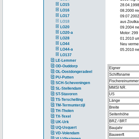
LO15
28.04.1998
LO16
08.2000 re
LO17
09.07.2002
LO18
aus Zoutk
LO20
09.2004 n
LO20-a
Motor: 299
LO28
01.2010 um
LO44
Neu vermes
LO44-a
05.2010 ne
LO137
LE-Lemmer
OD-Ouddorp
Eigner
OL-Oostdongeradeel
Schiffsname
PU-Putten
Fischereinummer
SCH-Scheveningen
MMSI NR.
SL-Stellendam
ST-Stavoren
US
TS-Terschelling
Länge
TM-Termunterzijl
Breite
TH-Tholen
Seitenhöhe
TX-Texel
BRZ / BRT
UK-Urk
UQ-Usquert
Baujahr
VD-Volendam
Bauwerft
VLI-Vlissingen