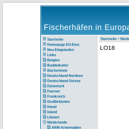
Fischerhäfen in Europ
Startseite
>
Nie
Startseite
Homepage EO-Ems
LO18
Neu Eingelaufen
Links
Belgien
Buddelkutter
Bücherkiste
Deutschland Nordsee
Deutschland Ostsee
Dänemark
Faeroer
Frankreich
Großbritanien
Irland
Island
Litauen
Niederlande
ARM-Arnemuiden