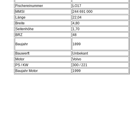
Fischereinummer
LO17
MMSI
244 691 000
Länge
22,04
Breite
4,80
Seitenhöhe
1,70
BRZ
48
Baujahr
1899
Bauwerft
Unbekant
Motor
Volvo
PS / KW
300 / 221
Baujahr Motor
1999