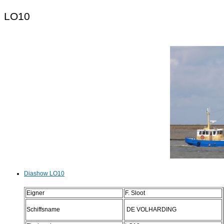
LO10
Diashow LO10
Eigner
F. Sloot
Schiffsname
DE VOLHARDING