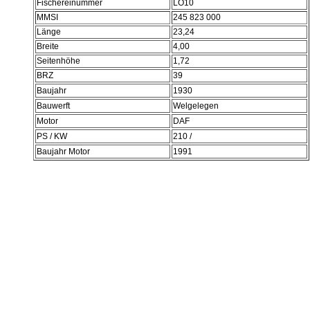
Fischereinummer
LO10
MMSI
245 823 000
Länge
23,24
Breite
4,00
Seitenhöhe
1,72
BRZ
39
Baujahr
1930
Bauwerft
Welgelegen
Motor
DAF
PS / KW
210 /
Baujahr Motor
1991