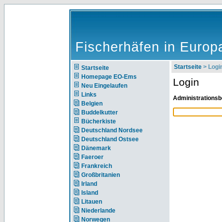
Fischerhäfen in Europ
Startseite
> Logi
Startseite
Homepage EO-Ems
Login
Neu Eingelaufen
Links
Administrationsb
Belgien
Buddelkutter
Bücherkiste
Deutschland Nordsee
Deutschland Ostsee
Dänemark
Faeroer
Frankreich
Großbritanien
Irland
Island
Litauen
Niederlande
Norwegen