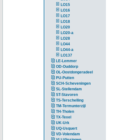
LO15
LO16
LO17
LO18
LO20
LO20-a
LO28
LO44
LO44-a
LO137
LE-Lemmer
OD-Ouddorp
OL-Oostdongeradeel
PU-Putten
SCH-Scheveningen
SL-Stellendam
ST-Stavoren
TS-Terschelling
TM-Termunterzijl
TH-Tholen
TX-Texel
UK-Urk
UQ-Usquert
VD-Volendam
VLI-Vlissingen