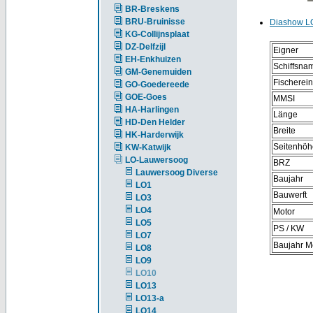
BR-Breskens
BRU-Bruinisse
Diashow L
KG-Collijnsplaat
DZ-Delfzijl
Eigner
EH-Enkhuizen
Schiffsna
GM-Genemuiden
Fischerei
GO-Goedereede
GOE-Goes
MMSI
HA-Harlingen
Länge
HD-Den Helder
Breite
HK-Harderwijk
Seitenhöh
KW-Katwijk
LO-Lauwersoog
BRZ
Lauwersoog Diverse
Baujahr
LO1
Bauwerft
LO3
LO4
Motor
LO5
PS / KW
LO7
Baujahr M
LO8
LO9
LO10
LO13
LO13-a
LO14