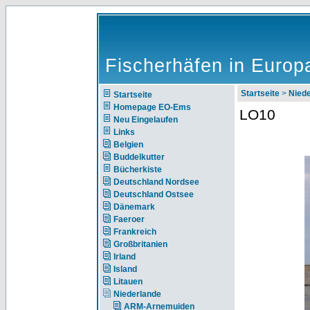
Fischerhäfen in Europ
Startseite
>
Nie
Startseite
Homepage EO-Ems
LO10
Neu Eingelaufen
Links
Belgien
Buddelkutter
Bücherkiste
Deutschland Nordsee
Deutschland Ostsee
Dänemark
Faeroer
Frankreich
Großbritanien
Irland
Island
Litauen
Niederlande
ARM-Arnemuiden