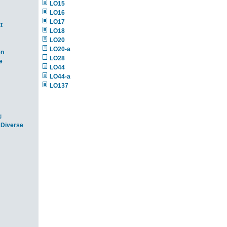
LO15
LO16
LO17
t
LO18
LO20
LO20-a
en
LO28
e
LO44
LO44-a
LO137
g
 Diverse