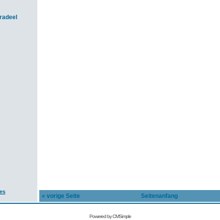
radeel
es
« vorige Seite
Seitenanfang
Powered by CMSimple