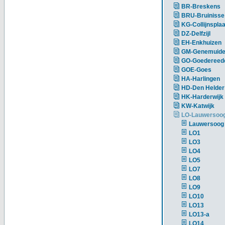
BR-Breskens
BRU-Bruinisse
KG-Collijnsplaa
DZ-Delfzijl
EH-Enkhuizen
GM-Genemuid
GO-Goedereed
GOE-Goes
HA-Harlingen
HD-Den Helder
HK-Harderwijk
KW-Katwijk
LO-Lauwersoo
Lauwersoog
LO1
LO3
LO4
LO5
LO7
LO8
LO9
LO10
LO13
LO13-a
LO14