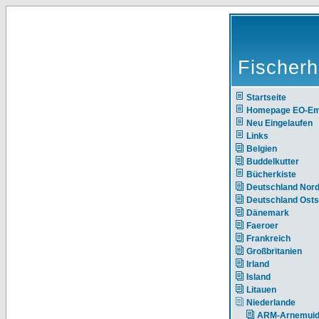
Fischerh
Startseite
Homepage EO-E
Neu Eingelaufen
Links
Belgien
Buddelkutter
Bücherkiste
Deutschland Nor
Deutschland Ost
Dänemark
Faeroer
Frankreich
Großbritanien
Irland
Island
Litauen
Niederlande
ARM-Arnemui