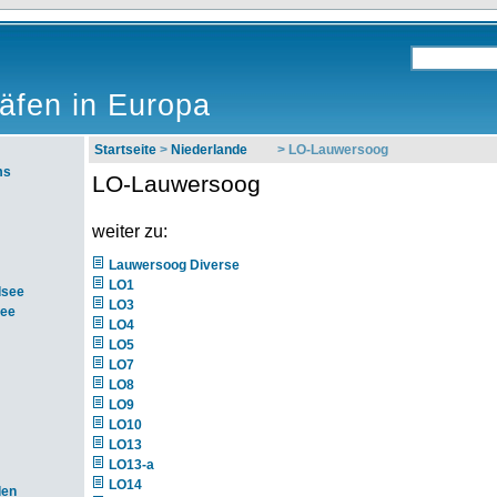
äfen in Europa
Startseite
>
Niederlande
> LO-Lauwersoog
ms
LO-Lauwersoog
weiter zu:
Lauwersoog Diverse
LO1
dsee
LO3
see
LO4
LO5
LO7
LO8
LO9
LO10
LO13
LO13-a
LO14
den