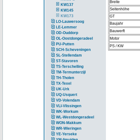
Breite
KW137
Seitenhöhe
KW145
KW173
GT
LO-Lauwersoog
Baujahr
LE-Lemmer
Bauwerft
OD-Ouddorp
OL-Oostdongeradeel
Motor
PU-Putten
PS / KW
SCH-Scheveningen
SL-Stellendam
ST-Stavoren
TS-Terschelling
TM-Termunterzijl
TH-Tholen
TX-Texel
UK-Urk
UQ-Usquert
VD-Volendam
VLI-Vlissingen
WK-Workum
WL-Westdongeradeel
WON-Makkum
WR-Wieringen
YE-Yerseke
YM-Ijmuiden