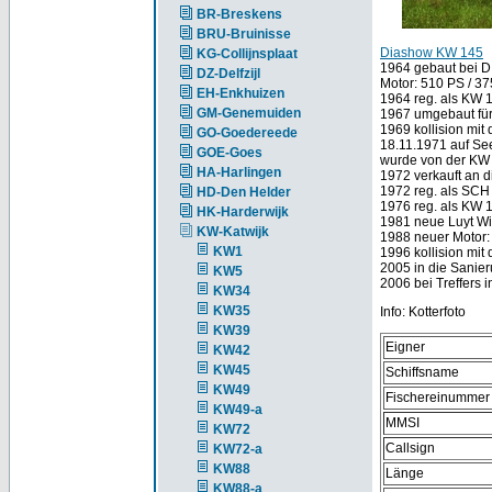
BR-Breskens
BRU-Bruinisse
Diashow KW 145
KG-Collijnsplaat
1964 gebaut bei D. 
DZ-Delfzijl
Motor: 510 PS / 37
EH-Enkhuizen
1964 reg. als KW 
GM-Genemuiden
1967 umgebaut für
1969 kollision mi
GO-Goedereede
18.11.1971 auf Se
GOE-Goes
wurde von der KW 
HA-Harlingen
1972 verkauft an d
1972 reg. als SCH
HD-Den Helder
1976 reg. als KW 1
HK-Harderwijk
1981 neue Luyt Wi
KW-Katwijk
1988 neuer Motor:
KW1
1996 kollision mi
2005 in die Sanie
KW5
2006 bei Treffers 
KW34
KW35
Info: Kotterfoto
KW39
Eigner
KW42
KW45
Schiffsname
KW49
Fischereinummer
KW49-a
MMSI
KW72
Callsign
KW72-a
KW88
Länge
KW88-a