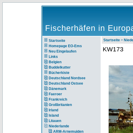
Fischerhäfen in Europ
Startseite
>
Nie
Startseite
Homepage EO-Ems
KW173
Neu Eingelaufen
Links
Belgien
Buddelkutter
Bücherkiste
Deutschland Nordsee
Deutschland Ostsee
Dänemark
Faeroer
Frankreich
Großbritanien
Irland
Island
Litauen
Niederlande
ARM-Arnemuiden