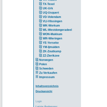
TX-Texel
UK-Urk
UQ-Usquert
VD-Volendam
VLI-Vlissingen
WK-Workum
WL-Westdongeradeel
WON-Makkum
WR-Wieringen
YE-Yerseke
YM-Ijmuiden
ZK-Zoutkamp
ZZ-Zierikzee
Norwegen
Polen
Schweden
Zu Verkaufen
Impressum
Inhaltsverzeichnis
Druckansicht
Login
Letzte Änderung: