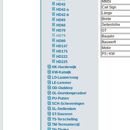
MMSI
HD42
Call Sign
HD42-a
Länge
HD42-b
Breite
HD65
Seitenhöhe
HD66
HD70
GT
HD79
Baujahr
HD80
Bauwerft
HD147
Motor
HD175
PS / KW
HD222
HD225
HK-Harderwijk
KW-Katwijk
LO-Lauwersoog
LE-Lemmer
OD-Ouddorp
OL-Oostdongeradeel
PU-Putten
SCH-Scheveningen
SL-Stellendam
ST-Stavoren
TS-Terschelling
TM-Termunterzijl
TH-Tholen