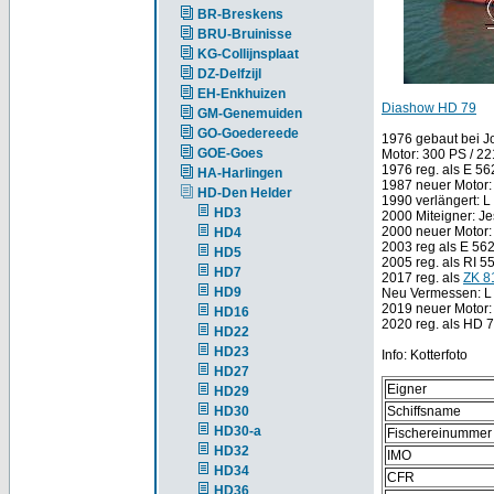
BR-Breskens
BRU-Bruinisse
KG-Collijnsplaat
DZ-Delfzijl
EH-Enkhuizen
Diashow HD 79
GM-Genemuiden
GO-Goedereede
1976 gebaut bei J
GOE-Goes
Motor: 300 PS / 
1976 reg. als E 56
HA-Harlingen
1987 neuer Motor:
HD-Den Helder
1990 verlängert: L
HD3
2000 Miteigner: Je
2000 neuer Motor
HD4
2003 reg als E 562
HD5
2005 reg. als RI 
HD7
2017 reg. als
ZK 8
HD9
Neu Vermessen: L
2019 neuer Motor:
HD16
2020 reg. als HD 
HD22
HD23
Info: Kotterfoto
HD27
Eigner
HD29
HD30
Schiffsname
HD30-a
Fischereinummer
HD32
IMO
HD34
CFR
HD36