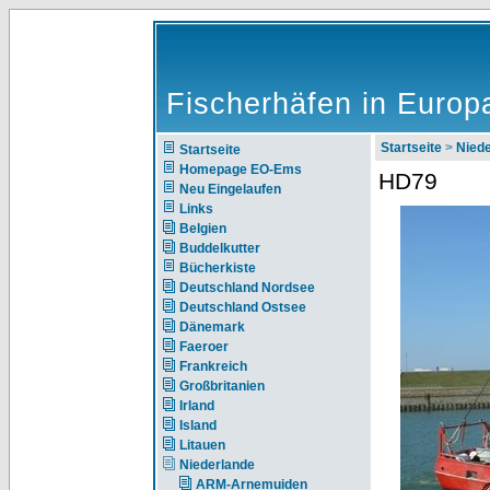
Fischerhäfen in Europ
Startseite
>
Nie
Startseite
Homepage EO-Ems
HD79
Neu Eingelaufen
Links
Belgien
Buddelkutter
Bücherkiste
Deutschland Nordsee
Deutschland Ostsee
Dänemark
Faeroer
Frankreich
Großbritanien
Irland
Island
Litauen
Niederlande
ARM-Arnemuiden