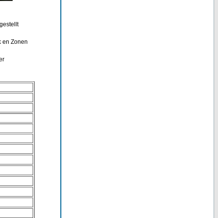
estellt
k en Zonen
er