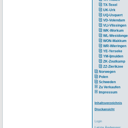
TX-Texel
UK-Urk
UQ-Usquert
VD-Volendam
VLI-Vlissingen
WK-Workum
WL-Westdonge
WON-Makkum
WR-Wieringen
YE-Yerseke
YM-Ijmuiden
ZK-Zoutkamp
ZZ-Zierikzee
Norwegen
Polen
Schweden
Zu Verkaufen
Impressum
Inhaltsverzeichnis
Druckansicht
Login
Letzte Änderung: