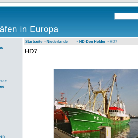
äfen in Europa
Startseite
>
Niederlande
>
HD-Den Helder
> HD7
ms
HD7
dsee
see
den