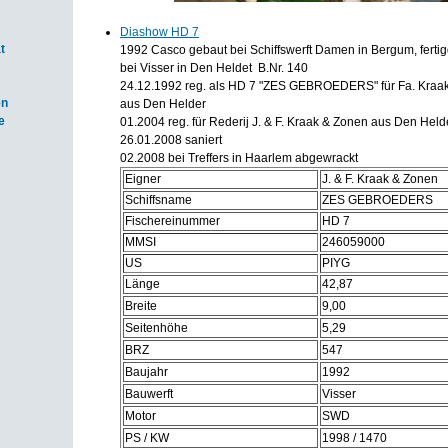
Diashow HD 7
t
1992 Casco gebaut bei Schiffswerft Damen in Bergum, fertigg
bei Visser in Den Heldet B.Nr. 140
24.12.1992 reg. als HD 7 "ZES GEBROEDERS" für Fa. Kraa
en
aus Den Helder
e
01.2004 reg. für Rederij J. & F. Kraak & Zonen aus Den Held
26.01.2008 saniert
02.2008 bei Treffers in Haarlem abgewrackt
Eigner
J. & F. Kraak & Zonen
Schiffsname
ZES GEBROEDERS
Fischereinummer
HD 7
MMSI
246059000
US
PIYG
Länge
42,87
Breite
9,00
Seitenhöhe
5,29
BRZ
547
Baujahr
1992
Bauwerft
Visser
Motor
SWD
PS / KW
1998 / 1470