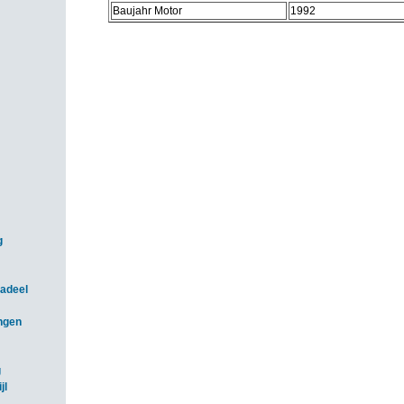
Baujahr Motor
1992
g
adeel
ngen
g
jl