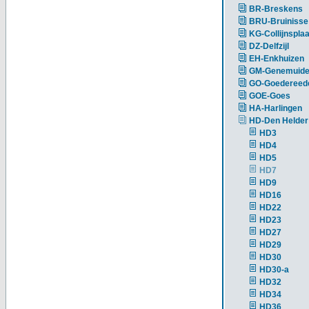
BR-Breskens
BRU-Bruinisse
KG-Collijnsplaa
DZ-Delfzijl
EH-Enkhuizen
GM-Genemuid
GO-Goedereed
GOE-Goes
HA-Harlingen
HD-Den Helder
HD3
HD4
HD5
HD7
HD9
HD16
HD22
HD23
HD27
HD29
HD30
HD30-a
HD32
HD34
HD36