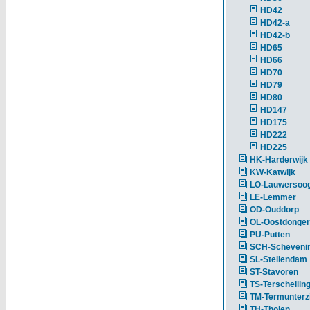
HD42
HD42-a
HD42-b
HD65
HD66
HD70
HD79
HD80
HD147
HD175
HD222
HD225
HK-Harderwijk
KW-Katwijk
LO-Lauwersoo
LE-Lemmer
OD-Ouddorp
OL-Oostdonger
PU-Putten
SCH-Scheveni
SL-Stellendam
ST-Stavoren
TS-Terschellin
TM-Termunterzi
TH-Tholen