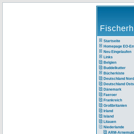
Fischerh
Startseite
Homepage EO-E
Neu Eingelaufen
Links
Belgien
Buddelkutter
Bücherkiste
Deutschland Nor
Deutschland Ost
Dänemark
Faeroer
Frankreich
Großbritanien
Irland
Island
Litauen
Niederlande
ARM-Arnemui