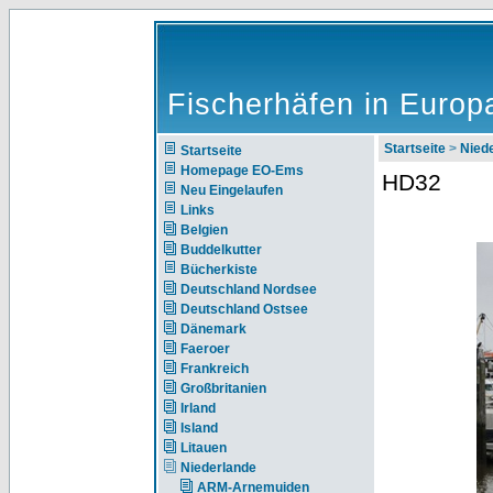
Fischerhäfen in Europ
Startseite
>
Nie
Startseite
Homepage EO-Ems
HD32
Neu Eingelaufen
Links
Belgien
Buddelkutter
Bücherkiste
Deutschland Nordsee
Deutschland Ostsee
Dänemark
Faeroer
Frankreich
Großbritanien
Irland
Island
Litauen
Niederlande
ARM-Arnemuiden