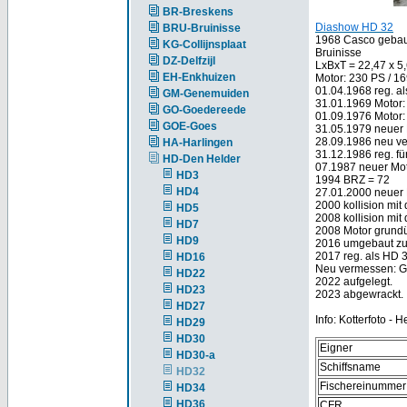
BR-Breskens
Diashow HD 32
BRU-Bruinisse
1968 Casco gebaut 
KG-Collijnsplaat
Bruinisse
DZ-Delfzijl
LxBxT = 22,47 x 5
EH-Enkhuizen
Motor: 230 PS / 1
01.04.1968 reg. a
GM-Genemuiden
31.01.1969 Motor:
GO-Goedereede
01.09.1976 Motor:
GOE-Goes
31.05.1979 neuer 
28.09.1986 neu ve
HA-Harlingen
31.12.1986 reg. f
HD-Den Helder
07.1987 neuer Mot
HD3
1994 BRZ = 72
HD4
27.01.2000 neuer 
2000 kollision mi
HD5
2008 kollision mi
HD7
2008 Motor grundü
HD9
2016 umgebaut zum
2017 reg. als HD 
HD16
Neu vermessen: G
HD22
2022 aufgelegt.
HD23
2023 abgewrackt.
HD27
Info: Kotterfoto -
HD29
HD30
Eigner
HD30-a
Schiffsname
HD32
Fischereinummer
HD34
HD36
CFR