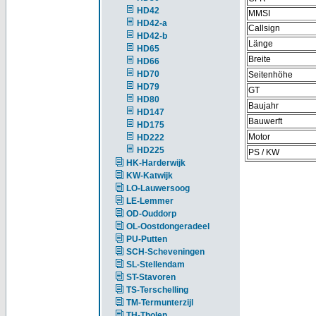
HD42
MMSI
HD42-a
Callsign
HD42-b
Länge
HD65
Breite
HD66
HD70
Seitenhöhe
HD79
GT
HD80
Baujahr
HD147
Bauwerft
HD175
Motor
HD222
HD225
PS / KW
HK-Harderwijk
KW-Katwijk
LO-Lauwersoog
LE-Lemmer
OD-Ouddorp
OL-Oostdongeradeel
PU-Putten
SCH-Scheveningen
SL-Stellendam
ST-Stavoren
TS-Terschelling
TM-Termunterzijl
TH-Tholen