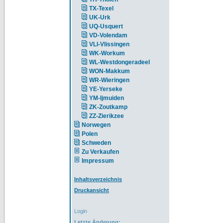
TX-Texel
UK-Urk
UQ-Usquert
VD-Volendam
VLI-Vlissingen
WK-Workum
WL-Westdongeradeel
WON-Makkum
WR-Wieringen
YE-Yerseke
YM-Ijmuiden
ZK-Zoutkamp
ZZ-Zierikzee
Norwegen
Polen
Schweden
Zu Verkaufen
Impressum
Inhaltsverzeichnis
Druckansicht
Login
Letzte Änderung: