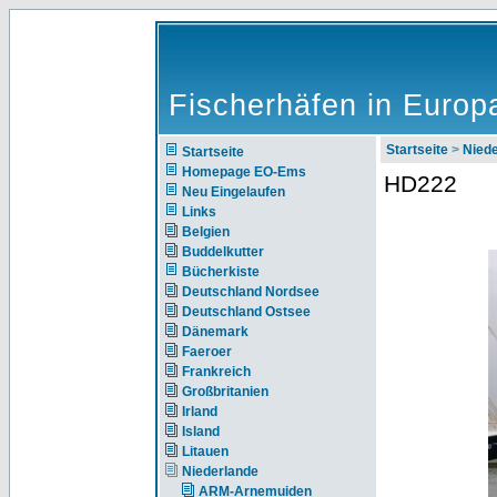
Fischerhäfen in Europ
Startseite
>
Nie
Startseite
Homepage EO-Ems
HD222
Neu Eingelaufen
Links
Belgien
Buddelkutter
Bücherkiste
Deutschland Nordsee
Deutschland Ostsee
Dänemark
Faeroer
Frankreich
Großbritanien
Irland
Island
Litauen
Niederlande
ARM-Arnemuiden