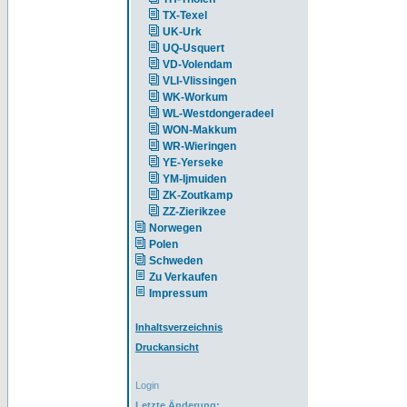
TX-Texel
UK-Urk
UQ-Usquert
VD-Volendam
VLI-Vlissingen
WK-Workum
WL-Westdongeradeel
WON-Makkum
WR-Wieringen
YE-Yerseke
YM-Ijmuiden
ZK-Zoutkamp
ZZ-Zierikzee
Norwegen
Polen
Schweden
Zu Verkaufen
Impressum
Inhaltsverzeichnis
Druckansicht
Login
Letzte Änderung: