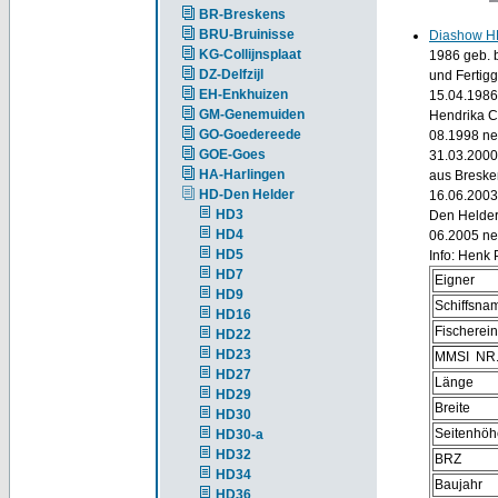
BR-Breskens
BRU-Bruinisse
Diashow H
KG-Collijnsplaat
1986 geb. b
DZ-Delfzijl
und Fertigg
EH-Enkhuizen
15.04.1986
GM-Genemuiden
Hendrika C
GO-Goedereede
08.1998 neu
GOE-Goes
31.03.2000
HA-Harlingen
aus Bresken
HD-Den Helder
16.06.2003
HD3
Den Helder
HD4
06.2005 ne
HD5
Info: Henk
HD7
Eigner
HD9
Schiffsna
HD16
Fischerei
HD22
HD23
MMSI NR
HD27
Länge
HD29
Breite
HD30
Seitenhöh
HD30-a
HD32
BRZ
HD34
Baujahr
HD36