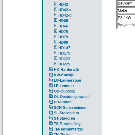
Bauwerft
HD42
HD42-a
Motor
HD42-b
PS / KW
HD65
Baujahr M
HD66
HD70
HD79
HD80
HD147
HD175
HD222
HD225
HK-Harderwijk
KW-Katwijk
LO-Lauwersoog
LE-Lemmer
OD-Ouddorp
OL-Oostdongeradeel
PU-Putten
SCH-Scheveningen
SL-Stellendam
ST-Stavoren
TS-Terschelling
TM-Termunterzijl
TH-Tholen