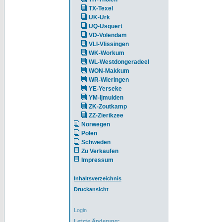
TX-Texel
UK-Urk
UQ-Usquert
VD-Volendam
VLI-Vlissingen
WK-Workum
WL-Westdongeradeel
WON-Makkum
WR-Wieringen
YE-Yerseke
YM-Ijmuiden
ZK-Zoutkamp
ZZ-Zierikzee
Norwegen
Polen
Schweden
Zu Verkaufen
Impressum
Inhaltsverzeichnis
Druckansicht
Login
Letzte Änderung: