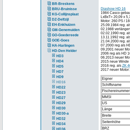
BR-Breskens
Diashow HD 16
BRU-Bruinisse
1984 Casco gebaut
KG-Collijnsplaat
LxBxT= 20,09 x 5
DZ-Delfzijl
Motor: 260 PS / 1
EH-Enkhuizen
25.09.1984 reg. a
02.1988 verlänge
GM-Genemuiden
02.02.1990 reg. a
GO-Goedereede
13.11.1992 reg. a
GOE-Goes
21.04.2000 reg. a
07.2000 reg als H
HA-Harlingen
09.2001 neuer Mot
HD-Den Helder
2006 reg als HD 1
HD3
06.2013 neuer Mot
HD4
2015 neue Winde
2016 reg. als
ZK 
HD5
2017 neuer Motor:
HD7
HD9
Eigner
HD16
Schiffsname
HD22
Fischereinummer
HD23
MMSI
HD27
HD29
US
HD30
Länge
HD30-a
Breite
HD32
Seitenhöhe
HD34
BRZ
HD36