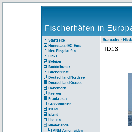
Fischerhäfen in Europ
Startseite
>
Nie
Startseite
Homepage EO-Ems
HD16
Neu Eingelaufen
Links
Belgien
Buddelkutter
Bücherkiste
Deutschland Nordsee
Deutschland Ostsee
Dänemark
Faeroer
Frankreich
Großbritanien
Irland
Island
Litauen
Niederlande
ARM-Arnemuiden