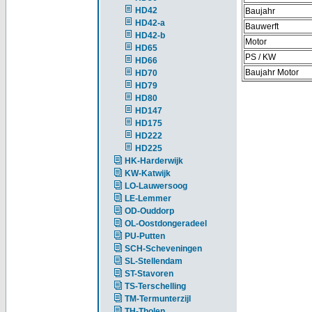
HD42
Baujahr
HD42-a
Bauwerft
HD42-b
Motor
HD65
PS / KW
HD66
Baujahr Motor
HD70
HD79
HD80
HD147
HD175
HD222
HD225
HK-Harderwijk
KW-Katwijk
LO-Lauwersoog
LE-Lemmer
OD-Ouddorp
OL-Oostdongeradeel
PU-Putten
SCH-Scheveningen
SL-Stellendam
ST-Stavoren
TS-Terschelling
TM-Termunterzijl
TH-Tholen