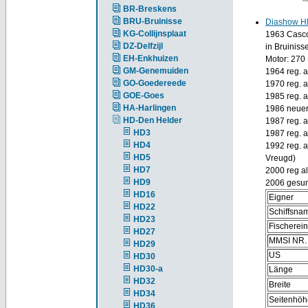
BR-Breskens
BRU-Bruinisse
Diashow H
KG-Collijnsplaat
1963 Casco
DZ-Delfzijl
in Bruiniss
EH-Enkhuizen
Motor: 270
GM-Genemuiden
1964 reg. 
GO-Goedereede
1970 reg. a
GOE-Goes
1985 reg. 
HA-Harlingen
1986 neuer
HD-Den Helder
1987 reg. 
HD3
1987 reg. 
HD4
1992 reg. 
HD5
Vreugd)
HD7
2000 reg a
HD9
2006 gesu
HD16
Eigner
HD22
Schiffsna
HD23
Fischerei
HD27
MMSI NR.
HD29
US
HD30
HD30-a
Länge
HD32
Breite
HD34
Seitenhöh
HD36