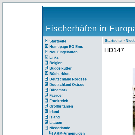
Fischerhäfen in Europ
Startseite
>
Nie
Startseite
Homepage EO-Ems
HD147
Neu Eingelaufen
Links
Belgien
Buddelkutter
Bücherkiste
Deutschland Nordsee
Deutschland Ostsee
Dänemark
Faeroer
Frankreich
Großbritanien
Irland
Island
Litauen
Niederlande
ARM-Arnemuiden