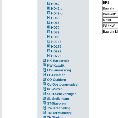
BRZ
HD42
Baujahr
HD42-a
HD42-b
Bauwerft
HD65
Motor
HD66
PS / KW
HD70
Baujahr M
HD79
HD80
HD147
HD175
HD222
HD225
HK-Harderwijk
KW-Katwijk
LO-Lauwersoog
LE-Lemmer
OD-Ouddorp
OL-Oostdongeradeel
PU-Putten
SCH-Scheveningen
SL-Stellendam
ST-Stavoren
TS-Terschelling
TM-Termunterzijl
TH-Tholen