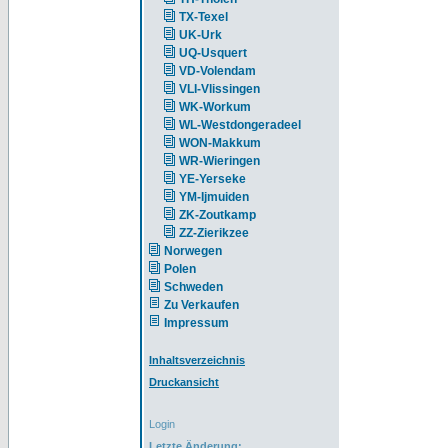
TX-Texel
UK-Urk
UQ-Usquert
VD-Volendam
VLI-Vlissingen
WK-Workum
WL-Westdongeradeel
WON-Makkum
WR-Wieringen
YE-Yerseke
YM-Ijmuiden
ZK-Zoutkamp
ZZ-Zierikzee
Norwegen
Polen
Schweden
Zu Verkaufen
Impressum
Inhaltsverzeichnis
Druckansicht
Login
Letzte Änderung: