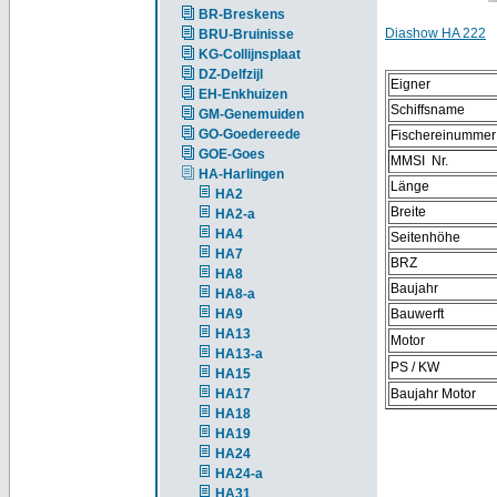
BR-Breskens
Diashow HA 222
BRU-Bruinisse
KG-Collijnsplaat
DZ-Delfzijl
Eigner
EH-Enkhuizen
Schiffsname
GM-Genemuiden
GO-Goedereede
Fischereinummer
GOE-Goes
MMSI Nr.
HA-Harlingen
Länge
HA2
Breite
HA2-a
HA4
Seitenhöhe
HA7
BRZ
HA8
Baujahr
HA8-a
HA9
Bauwerft
HA13
Motor
HA13-a
PS / KW
HA15
HA17
Baujahr Motor
HA18
HA19
HA24
HA24-a
HA31