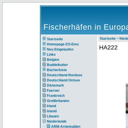
Fischerhäfen in Europ
Startseite
>
Nie
Startseite
Homepage EO-Ems
HA222
Neu Eingelaufen
Links
Belgien
Buddelkutter
Bücherkiste
Deutschland Nordsee
Deutschland Ostsee
Dänemark
Faeroer
Frankreich
Großbritanien
Irland
Island
Litauen
Niederlande
ARM-Arnemuiden