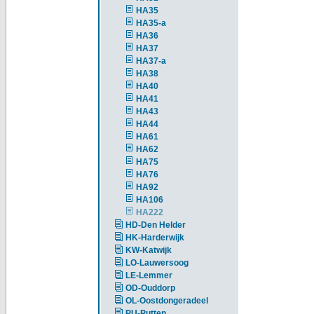
HA35
HA35-a
HA36
HA37
HA37-a
HA38
HA40
HA41
HA43
HA44
HA61
HA62
HA75
HA76
HA92
HA106
HA222
HD-Den Helder
HK-Harderwijk
KW-Katwijk
LO-Lauwersoog
LE-Lemmer
OD-Ouddorp
OL-Oostdongeradeel
PU-Putten