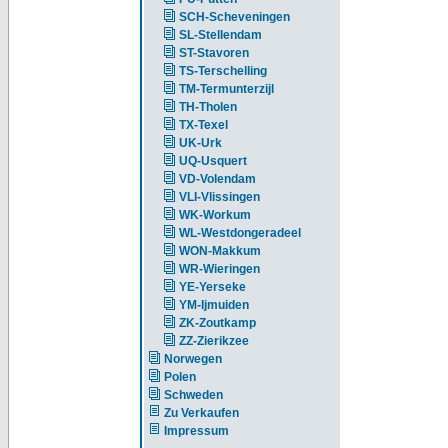
SCH-Scheveningen
SL-Stellendam
ST-Stavoren
TS-Terschelling
TM-Termunterzijl
TH-Tholen
TX-Texel
UK-Urk
UQ-Usquert
VD-Volendam
VLI-Vlissingen
WK-Workum
WL-Westdongeradeel
WON-Makkum
WR-Wieringen
YE-Yerseke
YM-Ijmuiden
ZK-Zoutkamp
ZZ-Zierikzee
Norwegen
Polen
Schweden
Zu Verkaufen
Impressum