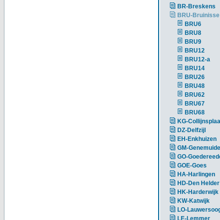
BR-Breskens
BRU-Bruinisse
BRU6
BRU8
BRU9
BRU12
BRU12-a
BRU14
BRU26
BRU48
BRU62
BRU67
BRU68
KG-Collijnsplaa
DZ-Delfzijl
EH-Enkhuizen
GM-Genemuid
GO-Goedereed
GOE-Goes
HA-Harlingen
HD-Den Helder
HK-Harderwijk
KW-Katwijk
LO-Lauwersoo
LE-Lemmer