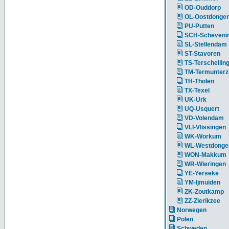
OD-Ouddorp
OL-Oostdonger
PU-Putten
SCH-Scheveni
SL-Stellendam
ST-Stavoren
TS-Terschellin
TM-Termunterzi
TH-Tholen
TX-Texel
UK-Urk
UQ-Usquert
VD-Volendam
VLI-Vlissingen
WK-Workum
WL-Westdonge
WON-Makkum
WR-Wieringen
YE-Yerseke
YM-Ijmuiden
ZK-Zoutkamp
ZZ-Zierikzee
Norwegen
Polen
Schweden