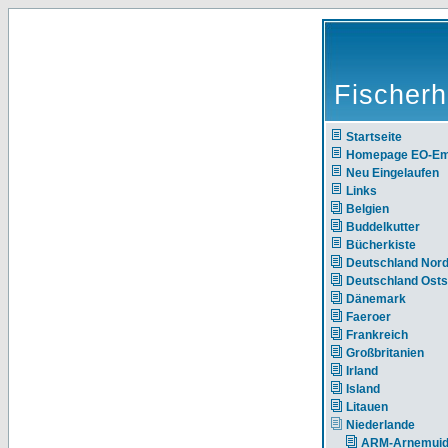
Fischerh
Startseite
Homepage EO-E
Neu Eingelaufen
Links
Belgien
Buddelkutter
Bücherkiste
Deutschland Nor
Deutschland Ost
Dänemark
Faeroer
Frankreich
Großbritanien
Irland
Island
Litauen
Niederlande
ARM-Arnemui