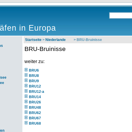
äfen in Europa
Startseite
>
Niederlande
> BRU-Bruinisse
ms
BRU-Bruinisse
weiter zu:
BRU6
BRU8
dsee
BRU9
see
BRU12
BRU12-a
BRU14
BRU26
BRU48
BRU62
BRU67
BRU68
den