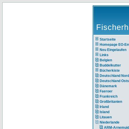
Fischerh
Startseite
Homepage EO-E
Neu Eingelaufen
Links
Belgien
Buddelkutter
Bücherkiste
Deutschland Nor
Deutschland Ost
Dänemark
Faeroer
Frankreich
Großbritanien
Irland
Island
Litauen
Niederlande
ARM-Arnemui