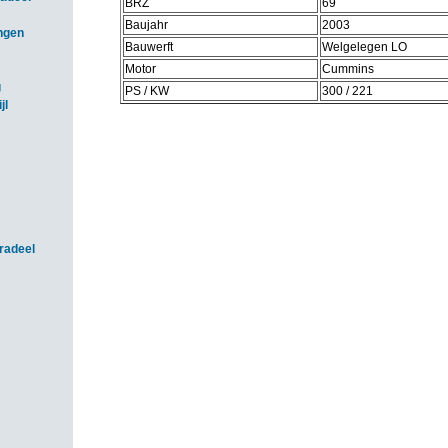
BRZ
69
Baujahr
2003
ngen
Bauwerft
Welgelegen LO
Motor
Cummins
g
PS / KW
300 / 221
jl
radeel