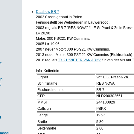
Diashow BR 7
2003 Casco gebaut in Polen.
Fertiggestellt bei Welgelegen in Lauwersoog.
2003 reg. als BR 7 "RES NOVA" für E.G. Praet & Zn in Bresk
L= 20,98
Motor: 300 PS/221 KW Cummins.
2005 L= 19,96
2007 neuer Motor: 300 PS/221 KW Cummins.
2013 neuer Motor: 300 PS/221 KW Cummins (Elektronisch).
2016 reg. als
TX 21 "PIETER VAN ARIS"
für van der Vis auf T
t
Info: Kotterfoto
Eigner
Vof. E.G. Praet & Zn.
en
Schiffsname
RES NOVA
e
Fischereinummer
BR 7
CFR
NLD200302661
MMSI
244100829
Callsign
PBKX
Länge
19,96
g
Breite
5,80
Seitenhöhe
2,60
adeel