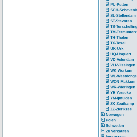
PU-Putten
SCH-Scheveni
SL-Stellendam
ST-Stavoren
TS-Terschellin
TM-Termunterzi
TH-Tholen
TX-Texel
UK-Urk
UQ-Usquert
VD-Volendam
VLI-Vlissingen
WK-Workum
WL-Westdonge
WON-Makkum
WR-Wieringen
YE-Yerseke
YM-Ijmuiden
ZK-Zoutkamp
ZZ-Zierikzee
Norwegen
Polen
Schweden
Zu Verkaufen
Impressum