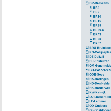
BR-Breskens
BR4
BR7
BR10
BR15
BR39
BR39-a
BR43
BR45
BR57
BRU-Bruinisse
KG-Collijnsplaa
DZ-Delfzijl
EH-Enkhuizen
GM-Genemuid
GO-Goedereed
GOE-Goes
HA-Harlingen
HD-Den Helder
HK-Harderwijk
KW-Katwijk
LO-Lauwersoo
LE-Lemmer
OD-Ouddorp
OL-Oostdonger