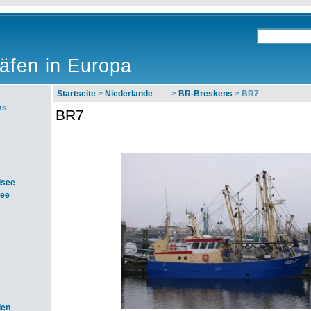
äfen in Europa
Startseite
>
Niederlande
>
BR-Breskens
> BR7
ms
BR7
dsee
see
den